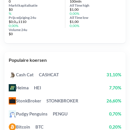
0
100mln
Marktkapitalisatie
All Time
high
$0
$1,00
%
0,00%
Prijs wijziging
24u
All Time
low
$0,0₁₅1110
$1,00
0,00%
0,00%
Volume 24u
$0
Populaire koersen
Cash Cat
CASHCAT
31,10%
Heima
HEI
7,70%
StonkBroker
STONKBROKER
26,60%
Pudgy Penguins
PENGU
0,70%
Bitcoin
BTC
0,20%