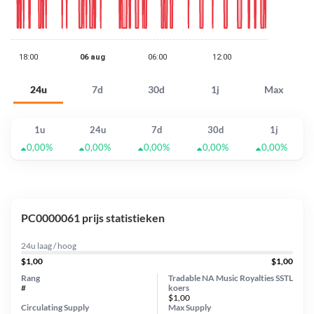
24u
7d
30d
1j
Max
1u
24u
7d
30d
1j
0,00%
0,00%
0,00%
0,00%
0,00%
PC0000061 prijs statistieken
24u laag / hoog
$1,00
$1,00
Rang
Tradable NA Music Royalties SSTL
#
koers
$1,00
Circulating Supply
Max Supply