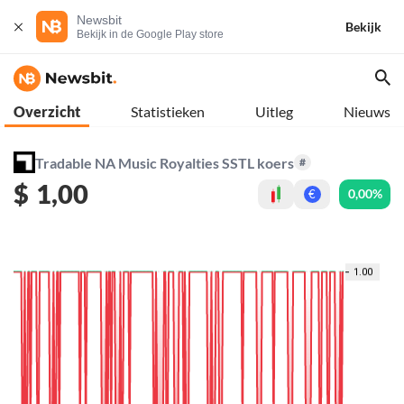
Newsbit
Bekijk
Bekijk in de Google Play store
Overzicht
Statistieken
Uitleg
Nieuws
Tradable NA Music Royalties SSTL koers
#
$
1,00
0,00%
€