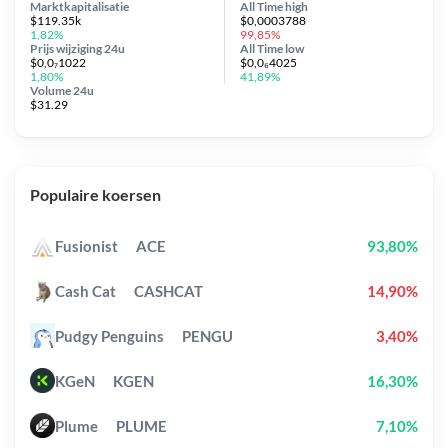
Marktkapitalisatie
All Time
high
$119.35k
$0,0003788
1,82%
99,85%
Prijs wijziging
24u
All Time
low
$0,0₇1022
$0,0₆4025
1,80%
41,89%
Volume 24u
$31.29
Populaire koersen
Fusionist
ACE
93,80%
Cash Cat
CASHCAT
14,90%
Pudgy Penguins
PENGU
3,40%
KGeN
KGEN
16,30%
Plume
PLUME
7,10%