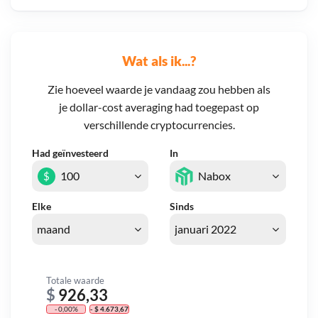
Wat als ik...?
Zie hoeveel waarde je vandaag zou hebben als
je dollar-cost averaging had toegepast op
verschillende cryptocurrencies.
Had geïnvesteerd
In
$
Elke
Sinds
Totale waarde
$
926,33
- 0,00%
- $ 4.673,67