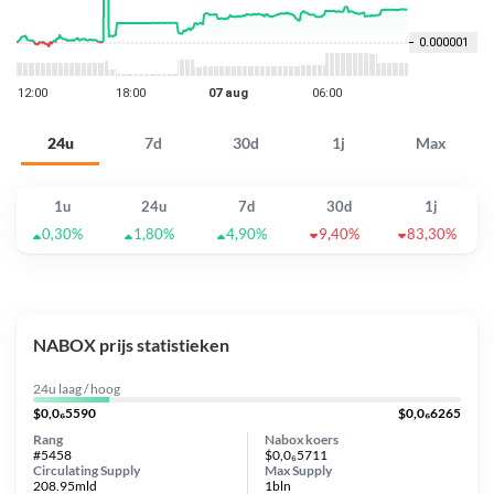
24u
7d
30d
1j
Max
1u
24u
7d
30d
1j
0,30%
1,80%
4,90%
9,40%
83,30%
NABOX prijs statistieken
24u laag / hoog
$0,0₆5590
$0,0₆6265
Rang
Nabox koers
#5458
$0,0₆5711
Circulating Supply
Max Supply
208.95mld
1bln