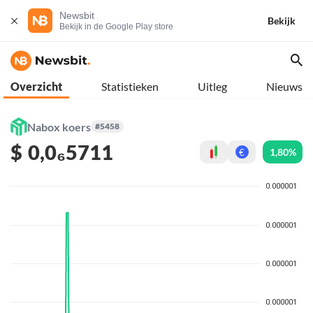
Newsbit
Bekijk
Bekijk in de Google Play store
Overzicht
Statistieken
Uitleg
Nieuws
Nabox koers
#5458
$
0,0₆5711
1,80%
€