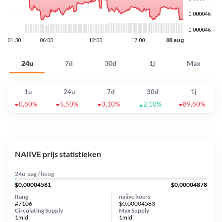
24u
7d
30d
1j
Max
1u
24u
7d
30d
1j
0,80%
5,50%
3,10%
2,10%
89,80%
NAIIVE prijs statistieken
24u laag / hoog
$0,00004581
$0,00004878
Rang
naiive koers
#7106
$0,00004583
Circulating Supply
Max Supply
1mld
1mld