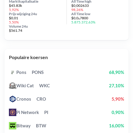
Marktkapitalisatie
All Time
high
$45.83k
$0,002633
5,92%
98,26%
Prijs wijziging
24u
All Time
low
$0,01
$0,0₉7800
5,50%
5.875.372,63%
Volume 24u
$561.74
Populaire koersen
Pons
PONS
68,90%
Wiki Cat
WKC
27,10%
Cronos
CRO
5,90%
Pi Network
PI
0,90%
Bitway
BTW
16,00%