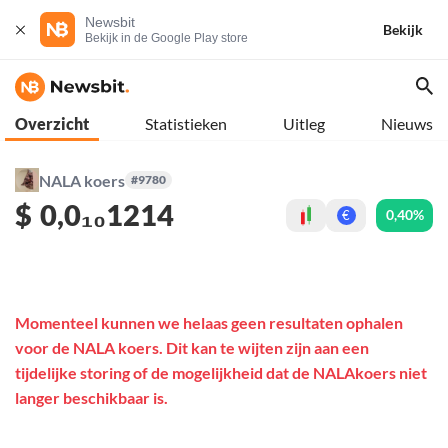
Newsbit
Bekijk
Bekijk in de Google Play store
Overzicht
Statistieken
Uitleg
Nieuws
NALA koers
#9780
$
0,0₁₀1214
0,40%
€
Momenteel kunnen we helaas geen resultaten ophalen
voor de NALA koers. Dit kan te wijten zijn aan een
tijdelijke storing of de mogelijkheid dat de NALAkoers niet
langer beschikbaar is.