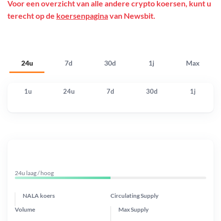
Voor een overzicht van alle andere crypto koersen, kunt u
terecht op de
koersenpagina
van Newsbit.
24u
7d
30d
1j
Max
1u
24u
7d
30d
1j
24u laag / hoog
NALA koers
Circulating Supply
Volume
Max Supply