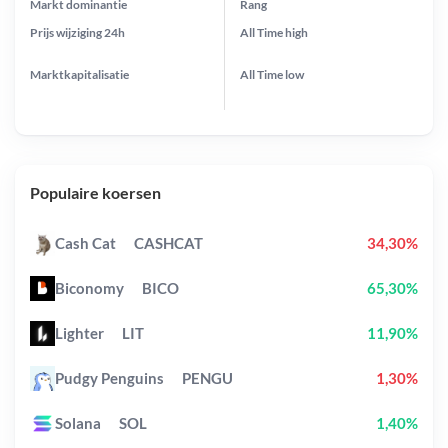
Markt dominantie
Rang
Prijs wijziging
24h
All Time
high
Marktkapitalisatie
All Time
low
Populaire koersen
Cash Cat
CASHCAT
34,30%
Biconomy
BICO
65,30%
Lighter
LIT
11,90%
Pudgy Penguins
PENGU
1,30%
Solana
SOL
1,40%