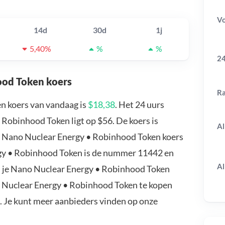
V
14d
30d
1j
5,40%
%
%
24
ood Token koers
R
n koers van vandaag is
$18,38
. Het 24 uurs
Robinhood Token ligt op $56. De koers is
Al
de Nano Nuclear Energy • Robinhood Token koers
gy • Robinhood Token is de nummer 11442 en
Al
il je Nano Nuclear Energy • Robinhood Token
 Nuclear Energy • Robinhood Token te kopen
. Je kunt meer aanbieders vinden op onze