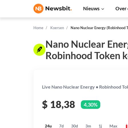
Nieuws
Over 
Home
Koersen
Nano Nuclear Energy (Robinhood T
Nano Nuclear Ener
Robinhood Token k
Live Nano Nuclear Energy • Robinhood Tok
$
18,38
4,30%
24u
7d
30d
3m
1j
Max