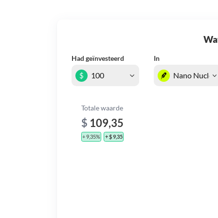
Wat 
Had geïnvesteerd
In
$
Totale waarde
$
109,35
+ 9,35%
+ $ 9,35