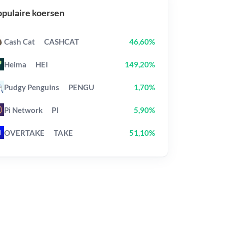
pulaire koersen
Cash Cat
CASHCAT
46,60%
Heima
HEI
149,20%
Pudgy Penguins
PENGU
1,70%
Pi Network
PI
5,90%
OVERTAKE
TAKE
51,10%