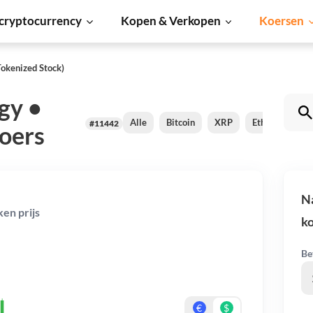
cryptocurrency
Kopen & Verkopen
Koersen
okenized Stock)
gy •
Alle
Bitcoin
XRP
Ethereum
#11442
oers
Na
en prijs
k
Be
€
$