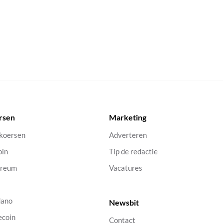
rsen
Marketing
 koersen
Adverteren
oin
Tip de redactie
ereum
Vacatures
dano
Newsbit
ecoin
Contact