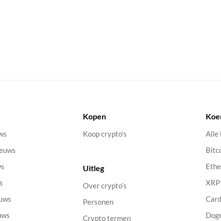
Kopen
Koe
uws
Koop crypto’s
Alle
ieuws
Bitc
ws
Eth
Uitleg
s
XRP
Over crypto’s
euws
Car
Personen
uws
Dog
Crypto termen