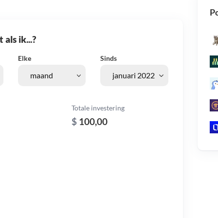
Po
als ik...?
Elke
Sinds
Totale investering
$
100,00