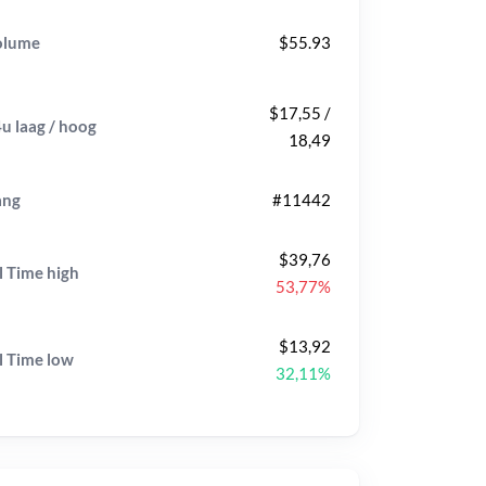
olume
$55.93
$17,55 /
u laag / hoog
18,49
ang
#11442
$39,76
l Time
high
53,77%
$13,92
l Time
low
32,11%