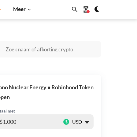
Meer
Cardano
Shiba Inu
Dogecoin
Solana
BNB
no Nuclear Energy • Robinhood Token
open
taal met
$