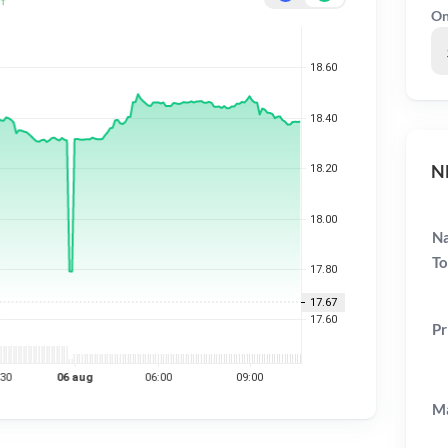
On
NN
Na
To
Pr
Ma