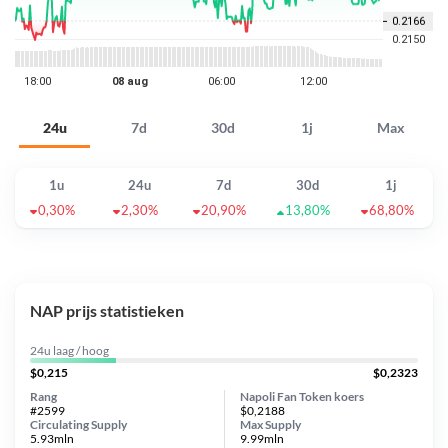
24u
7d
30d
1j
Max
1u
24u
7d
30d
1j
0,30%
2,30%
20,90%
13,80%
68,80%
NAP prijs statistieken
24u laag / hoog
$0,215
$0,2323
Rang
Napoli Fan Token koers
#2599
$0,2188
Circulating Supply
Max Supply
5.93mln
9.99mln