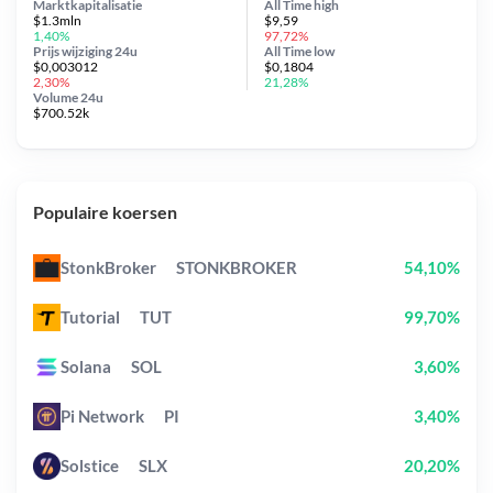
Marktkapitalisatie
All Time
high
$1.3mln
$9,59
1,40%
97,72%
Prijs wijziging
24u
All Time
low
$0,003012
$0,1804
2,30%
21,28%
Volume 24u
$700.52k
Populaire koersen
StonkBroker
STONKBROKER
54,10%
Tutorial
TUT
99,70%
Solana
SOL
3,60%
Pi Network
PI
3,40%
Solstice
SLX
20,20%