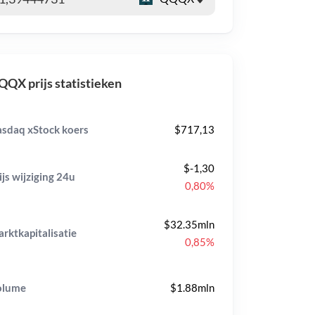
QX prijs statistieken
sdaq xStock koers
$717,13
$-1,30
ijs wijziging
24u
0,80%
$32.35mln
rktkapitalisatie
0,85%
olume
$1.88mln