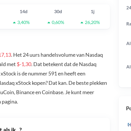
24
14d
30d
1j
3,40%
0,60%
26,20%
R
Al
17,13
. Het 24 uurs handelsvolume van Nasdaq
aald met
$-1,30
. Dat betekent dat de Nasdaq
Al
 xStock is de nummer 591 en heeft een
 Nasdaq xStock kopen? Dat kan. De beste plekken
KuCoin, Binance en Coinbase. Je kunt meer
 pagina.
Po
als ik...?