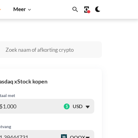
Meer
 Inu
Dogecoin
Solana
BNB
asdaq xStock kopen
taal met
$
tvang