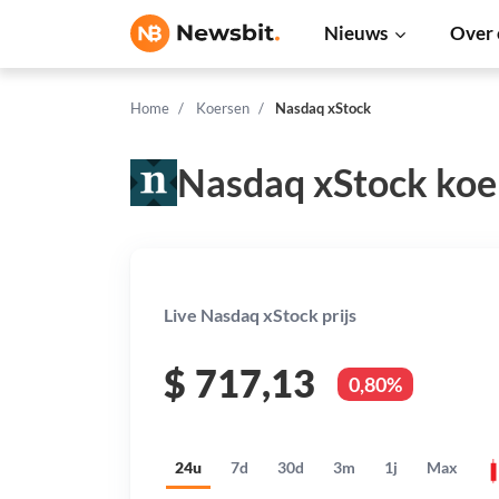
Nieuws
Over 
Home
Koersen
Nasdaq xStock
Nasdaq xStock koe
Live Nasdaq xStock prijs
$
717,13
0,80%
24u
7d
30d
3m
1j
Max