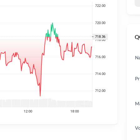
QQ
Na
Pr
Ma
V