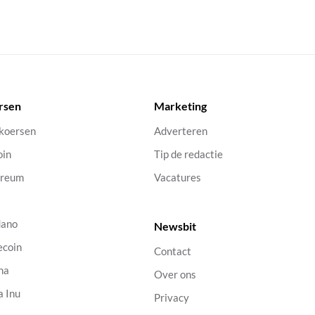
rsen
Marketing
 koersen
Adverteren
oin
Tip de redactie
ereum
Vacatures
dano
Newsbit
ecoin
Contact
na
Over ons
a Inu
Privacy