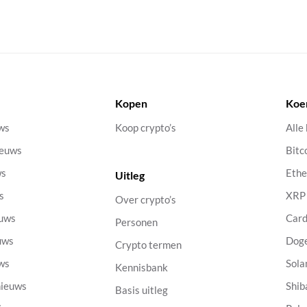
Kopen
Koe
uws
Koop crypto’s
Alle
ieuws
Bitc
ws
Eth
Uitleg
s
XRP
Over crypto’s
euws
Car
Personen
uws
Dog
Crypto termen
uws
Sola
Kennisbank
nieuws
Shib
Basis uitleg