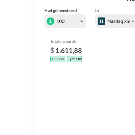
Had geïnvesteerd
In
$
Totale waarde
$
1.611,88
+ 15,13%
+ $ 211,88