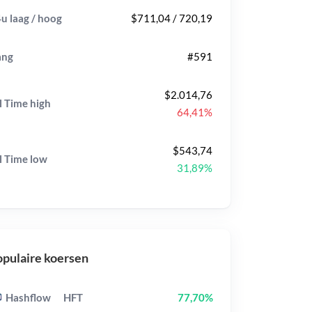
u laag / hoog
$711,04 / 720,19
ang
#591
$2.014,76
l Time
high
64,41%
$543,74
l Time
low
31,89%
pulaire koersen
Hashflow
HFT
77,70%