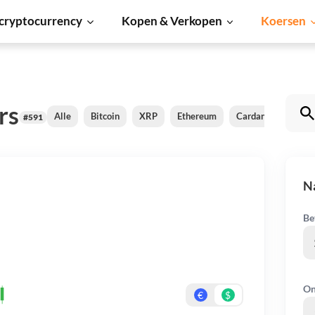
cryptocurrency
Kopen & Verkopen
Koersen
rs
Alle
Bitcoin
XRP
Ethereum
Cardano
Shiba
#591
N
Be
On
€
$