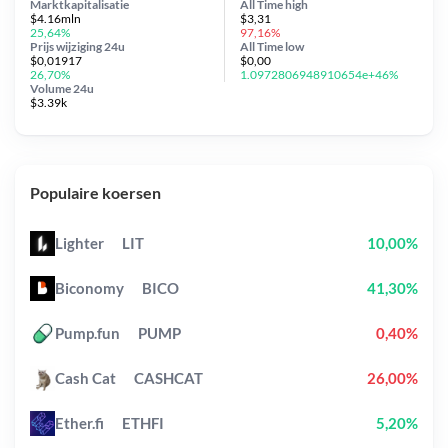
Marktkapitalisatie
All Time
high
$4.16mln
$3,31
25,64%
97,16%
Prijs wijziging
24u
All Time
low
$0,01917
$0,00
26,70%
1.0972806948910654e+46%
Volume 24u
$3.39k
Populaire koersen
Lighter
LIT
10,00%
Biconomy
BICO
41,30%
Pump.fun
PUMP
0,40%
Cash Cat
CASHCAT
26,00%
Ether.fi
ETHFI
5,20%