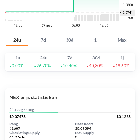
24u
7d
30d
1j
Max
1u
24u
7d
30d
1j
0,00%
26,70%
10,40%
40,30%
19,60%
NEX prijs statistieken
24u laag / hoog
$0,07473
$0,1223
Rang
Nash koers
#1687
$0,09394
Circulating Supply
Max Supply
44.27mln
0