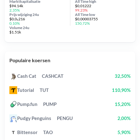
Marktkapitalisatie
All Time
high
$94.14k
$0,01222
2,35%
99,23%
Prijs wijziging
24u
All Time
low
$0,0₅216
$0,00003755
0,10%
150,72%
Volume 24u
$1.51k
Populaire koersen
Cash Cat
CASHCAT
32,50%
Tutorial
TUT
110,90%
Pump.fun
PUMP
15,20%
Pudgy Penguins
PENGU
2,00%
Bittensor
TAO
5,90%