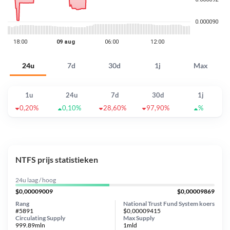
24u
7d
30d
1j
Max
1u
24u
7d
30d
1j
0,20%
0,10%
28,60%
97,90%
%
NTFS prijs statistieken
24u laag / hoog
$0,00009009
$0,00009869
Rang
National Trust Fund System koers
#5891
$0,00009415
Circulating Supply
Max Supply
999.89mln
1mld