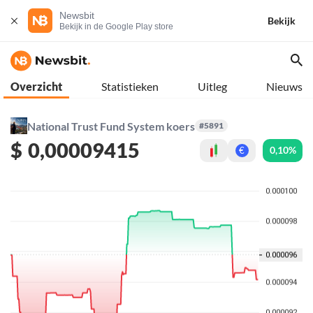
Newsbit
Bekijk
Bekijk in de Google Play store
Overzicht
Statistieken
Uitleg
Nieuws
National Trust Fund System koers
#5891
$
0,00009415
0,10%
€