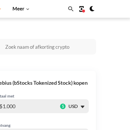
Meer
Cardano
Shiba Inu
Dogecoin
Solana
BNB
bius (bStocks Tokenized Stock) kopen
taal met
$
tvang