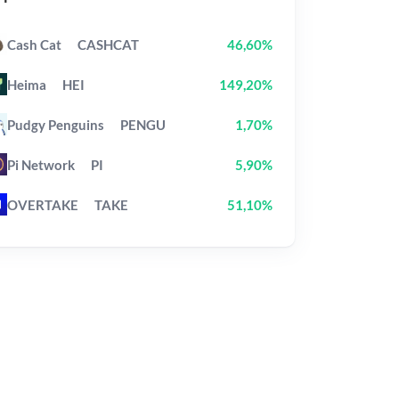
Cash Cat
CASHCAT
46,60%
Heima
HEI
149,20%
Pudgy Penguins
PENGU
1,70%
Pi Network
PI
5,90%
OVERTAKE
TAKE
51,10%