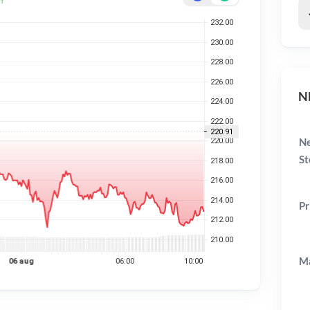
NB
Ne
St
Pr
Ma