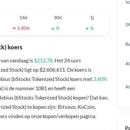
V
14d
30d
1j
24
5,90%
%
%
R
ck) koers
 van vandaag is
$212,78
. Het 24 uurs
Al
d Stock) ligt op $2.606.611. De koers is
ebius (bStocks Tokenized Stock) koers met
3,60%
Al
k) is de nummer 1081 en heeft een
Nebius (bStocks Tokenized Stock) kopen? Dat kan.
zed Stock) te kopen zijn: Bitvavo, KuCoin,
ders vinden op onze kopen/verkopen pagina.
Po