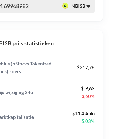
ISB prijs statistieken
bius (bStocks Tokenized
$212,78
ock) koers
$-9,63
ijs wijziging
24u
3,60%
$11.33mln
rktkapitalisatie
5,03%