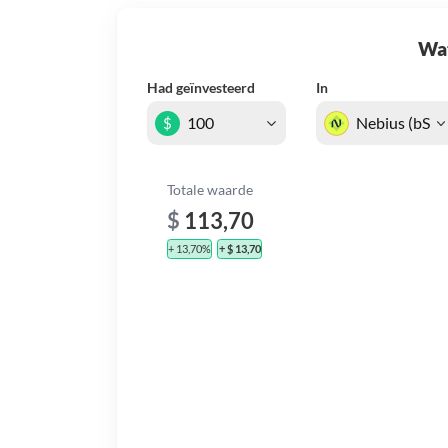
Wat 
Had geïnvesteerd
In
$
Totale waarde
$
113,70
+ 13,70%
+ $ 13,70