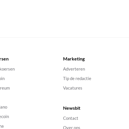
rsen
Marketing
 koersen
Adverteren
oin
Tip de redactie
ereum
Vacatures
dano
Newsbit
ecoin
Contact
na
Over ons