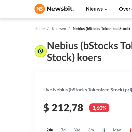
Nieuws
Over 
Home
Koersen
Nebius (bStocks Tokenized Stock)
Nebius (bStocks T
Stock) koers
Live Nebius (bStocks Tokenized Stock) prij
$
212,78
3,60%
24u
7d
30d
3m
1j
Max