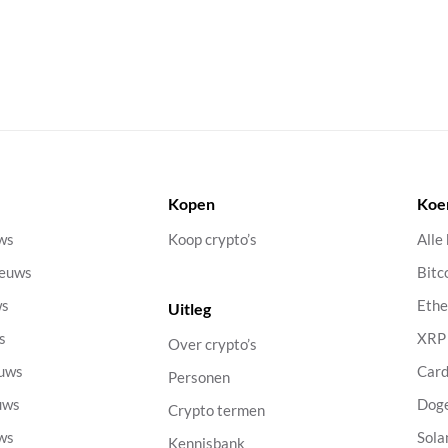
Kopen
Koe
uws
Koop crypto’s
Alle
ieuws
Bitc
ws
Eth
Uitleg
s
XRP
Over crypto’s
euws
Car
Personen
uws
Dog
Crypto termen
uws
Sola
Kennisbank