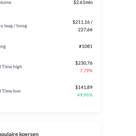
olume
$2.61mln
$211,16 /
u laag / hoog
227,66
ang
#1081
$230,76
l Time
high
7,79%
$141,89
l Time
low
49,96%
pulaire koersen