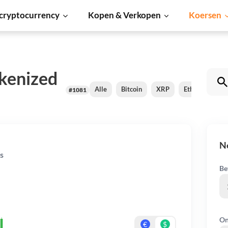
cryptocurrency
Kopen & Verkopen
Koersen
okenized
Alle
Bitcoin
XRP
Ethereum
#1081
Ne
s
Be
On
€
$