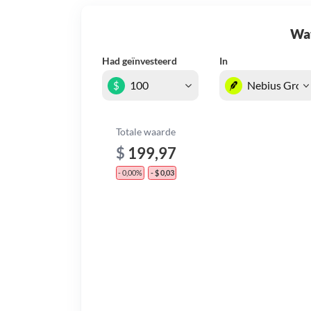
Wat 
Had geïnvesteerd
In
$
Totale waarde
$
199,97
- 0,00%
- $ 0,03