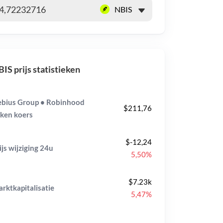
IS prijs statistieken
bius Group • Robinhood
$211,76
ken koers
$-12,24
ijs wijziging
24u
5,50%
$7.23k
rktkapitalisatie
5,47%