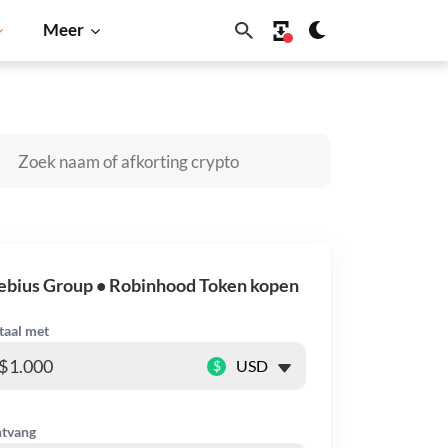
Meer
Cardano
Shiba Inu
Dogecoin
Solana
BNB
ebius Group • Robinhood Token kopen
taal met
$
tvang