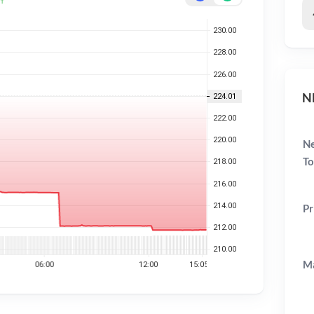
NB
Ne
To
Pr
Ma