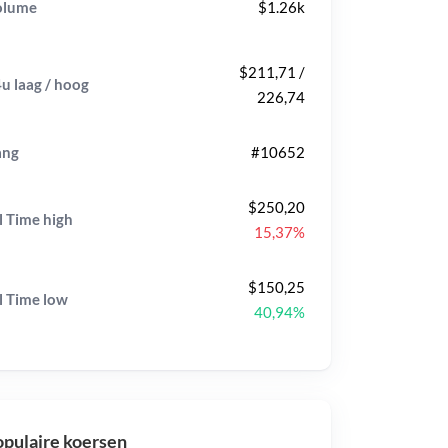
olume
$1.26k
$211,71 /
u laag / hoog
226,74
ang
#10652
$250,20
l Time
high
15,37%
$150,25
l Time
low
40,94%
pulaire koersen