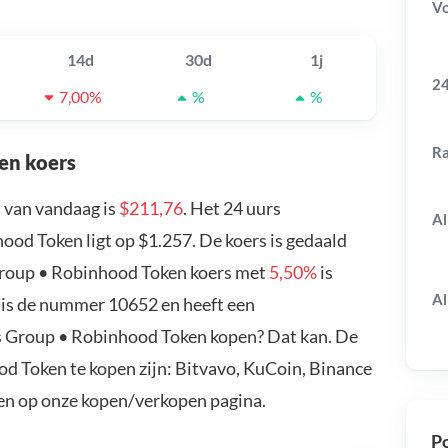
V
14d
30d
1j
24
7,00%
%
%
R
en koers
 van vandaag is
$211,76
. Het 24 uurs
Al
d Token ligt op $1.257. De koers is gedaald
Group • Robinhood Token koers met
5,50%
is
Al
is de nummer 10652 en heeft een
us Group • Robinhood Token kopen? Dat kan. De
d Token te kopen zijn: Bitvavo, KuCoin, Binance
en op onze kopen/verkopen pagina.
Po