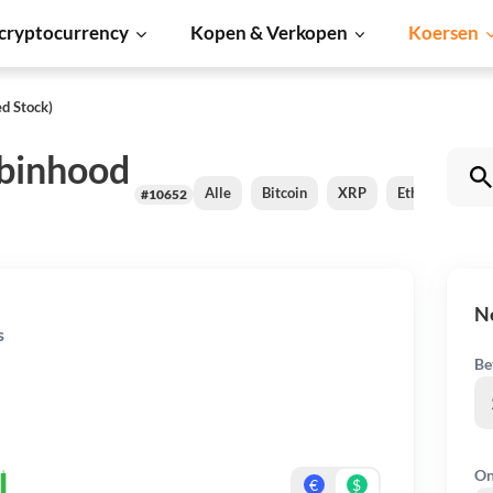
cryptocurrency
Kopen & Verkopen
Koersen
d Stock)
binhood
Alle
Bitcoin
XRP
Ethereum
#10652
N
s
Be
On
€
$