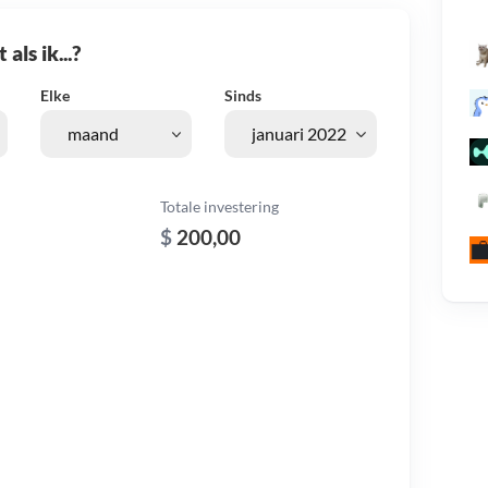
als ik...?
Elke
Sinds
Totale investering
$
200,00