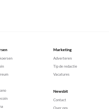
rsen
Marketing
 koersen
Adverteren
oin
Tip de redactie
ereum
Vacatures
dano
Newsbit
ecoin
Contact
na
Over ons