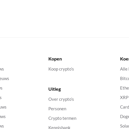
Kopen
Koe
uws
Koop crypto’s
Alle
ieuws
Bitc
ws
Eth
Uitleg
s
XRP
Over crypto’s
euws
Car
Personen
uws
Dog
Crypto termen
uws
Sola
Kennisbank