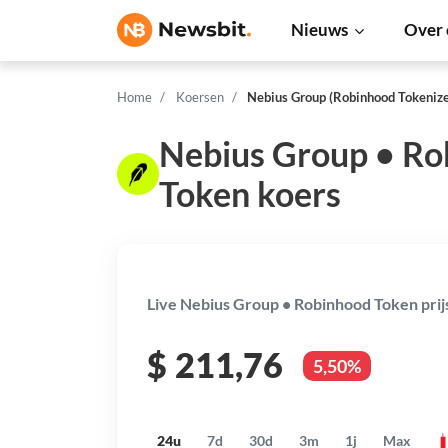
Nieuws
Over 
Home
Koersen
Nebius Group (Robinhood Tokenize
Nebius Group • Ro
Token koers
Live Nebius Group • Robinhood Token prij
$
211,76
5,50%
24u
7d
30d
3m
1j
Max