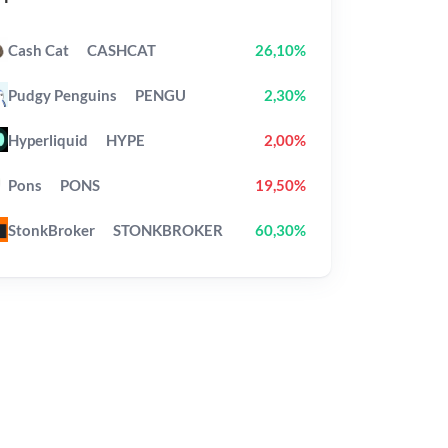
Cash Cat
CASHCAT
26,10%
Pudgy Penguins
PENGU
2,30%
Hyperliquid
HYPE
2,00%
Pons
PONS
19,50%
StonkBroker
STONKBROKER
60,30%