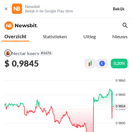
Newsbit
Bekijk
Bekijk in de Google Play store
Overzicht
Statistieken
Uitleg
Nieuws
Nectar koers
#1676
$
0,9845
0,20%
€