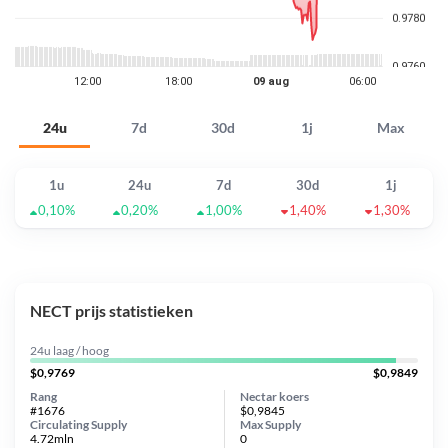
24u
7d
30d
1j
Max
1u
24u
7d
30d
1j
0,10%
0,20%
1,00%
1,40%
1,30%
NECT prijs statistieken
24u laag / hoog
$0,9769
$0,9849
Rang
Nectar koers
#1676
$0,9845
Circulating Supply
Max Supply
4.72mln
0