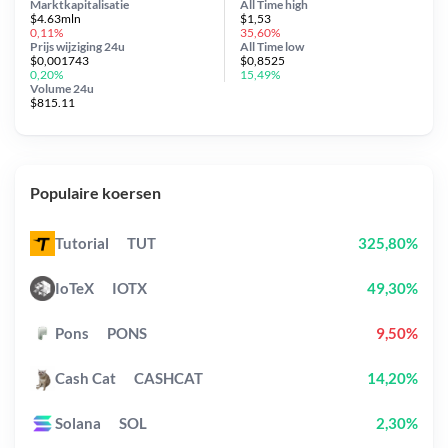
Marktkapitalisatie
All Time
high
$4.63mln
$1,53
0,11%
35,60%
Prijs wijziging
24u
All Time
low
$0,001743
$0,8525
0,20%
15,49%
Volume 24u
$815.11
Populaire koersen
Tutorial
TUT
325,80%
IoTeX
IOTX
49,30%
Pons
PONS
9,50%
Cash Cat
CASHCAT
14,20%
Solana
SOL
2,30%