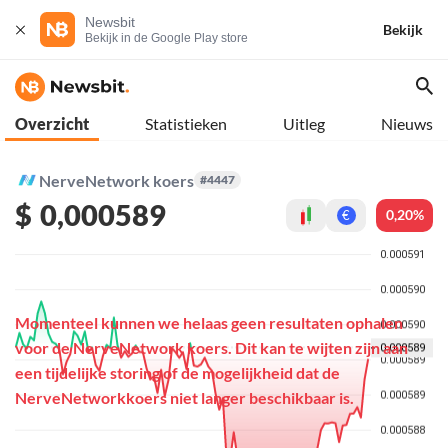
Newsbit
Bekijk
Bekijk in de Google Play store
Overzicht
Statistieken
Uitleg
Nieuws
NerveNetwork koers
#4447
$
0,000589
0,20%
€
Momenteel kunnen we helaas geen resultaten ophalen
voor de NerveNetwork koers. Dit kan te wijten zijn aan
een tijdelijke storing of de mogelijkheid dat de
NerveNetworkkoers niet langer beschikbaar is.