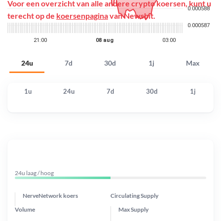
Voor een overzicht van alle andere crypto koersen, kunt u
terecht op de
koersenpagina
van Newsbit.
24u
7d
30d
1j
Max
1u
24u
7d
30d
1j
24u laag / hoog
NerveNetwork koers
Circulating Supply
Volume
Max Supply