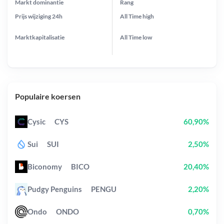
Markt dominantie
Rang
Prijs wijziging
24h
All Time
high
Marktkapitalisatie
All Time
low
Populaire koersen
Cysic
CYS
60,90%
Sui
SUI
2,50%
Biconomy
BICO
20,40%
Pudgy Penguins
PENGU
2,20%
Ondo
ONDO
0,70%