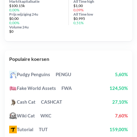
Marktkapitalisatie
All Time
high
$100.15k
$1,00
0,00%
0,09%
Prijs wijziging
24u
All Time
low
$0,00
$0,995
0,00%
0,51%
Volume 24u
$0
Populaire koersen
Pudgy Penguins
PENGU
5,60%
Fake World Assets
FWA
124,50%
Cash Cat
CASHCAT
27,10%
Wiki Cat
WKC
7,60%
Tutorial
TUT
159,00%