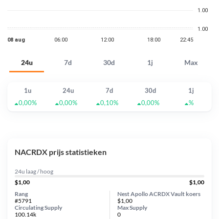
24u
7d
30d
1j
Max
1u
24u
7d
30d
1j
0,00%
0,00%
0,10%
0,00%
%
NACRDX prijs statistieken
24u laag / hoog
$1,00
$1,00
Rang
Nest Apollo ACRDX Vault koers
#5791
$1,00
Circulating Supply
Max Supply
100.14k
0