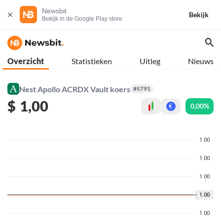
Newsbit
Bekijk
Bekijk in de Google Play store
Overzicht
Statistieken
Uitleg
Nieuws
Nest Apollo ACRDX Vault koers
#5791
$
1,00
0,00%
€