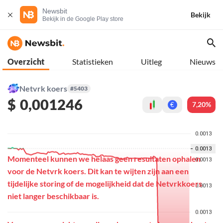
Newsbit
Bekijk
Bekijk in de Google Play store
Overzicht
Statistieken
Uitleg
Nieuws
Netvrk koers
#5403
$
0,001246
7,20%
€
Momenteel kunnen we helaas geen resultaten ophalen
voor de Netvrk koers. Dit kan te wijten zijn aan een
tijdelijke storing of de mogelijkheid dat de Netvrkkoers
niet langer beschikbaar is.