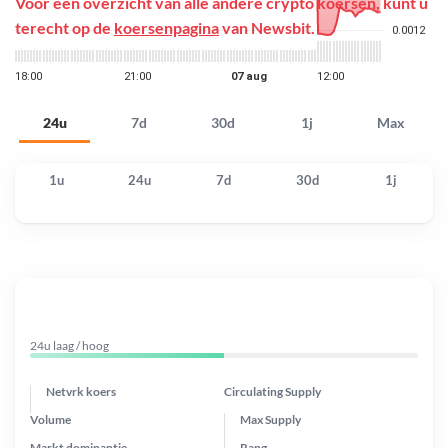
Voor een overzicht van alle andere crypto koersen, kunt u
terecht op de
koersenpagina
van Newsbit.
24u
7d
30d
1j
Max
1u
24u
7d
30d
1j
24u laag / hoog
Netvrk koers
Circulating Supply
Volume
Max Supply
Markt dominantie
Rang