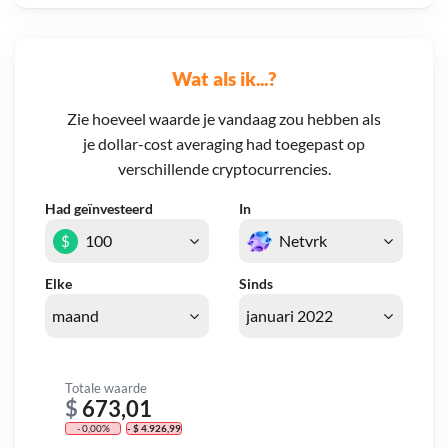
Wat als ik...?
Zie hoeveel waarde je vandaag zou hebben als
je dollar-cost averaging had toegepast op
verschillende cryptocurrencies.
Had geïnvesteerd
In
$
Elke
Sinds
Totale waarde
$
673,01
- 0,00%
- $ 4.926,99