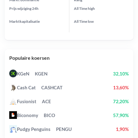
Prijs wijziging
24h
All Time
high
Marktkapitalisatie
All Time
low
Populaire koersen
KGeN
KGEN
32,10%
Cash Cat
CASHCAT
13,60%
Fusionist
ACE
72,20%
Biconomy
BICO
57,90%
Pudgy Penguins
PENGU
1,90%