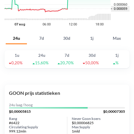
24u
7d
30d
1j
Max
1u
24u
7d
30d
1j
0,20%
15,60%
20,70%
50,00%
%
GOON prijs statistieken
24u laag / hoog
$0,00005815
$0,00007305
Rang
Never Goon koers
#6422
$0,00006825
Circulating Supply
Max Supply
999.12mln
1mld