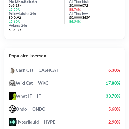
Marktkapitalisatie
All Time
high
$68.19k
$0,0006072
15,59%
88,76%
Prijs wijziging
24u
All Time
low
$0,0₅92
$0,00003659
15,60%
86,54%
Volume 24u
$10.47k
Populaire koersen
Cash Cat
CASHCAT
6,30%
Wiki Cat
WKC
17,80%
What IF
IF
33,70%
Ondo
ONDO
5,60%
Hyperliquid
HYPE
2,90%