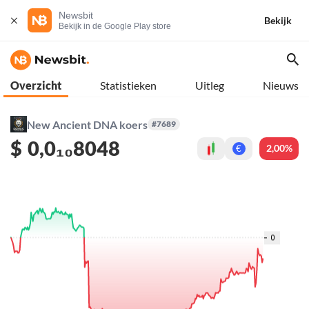
Newsbit
Bekijk
Bekijk in de Google Play store
Overzicht
Statistieken
Uitleg
Nieuws
New Ancient DNA koers
#7689
$
0,0₁₀8048
2,00%
€