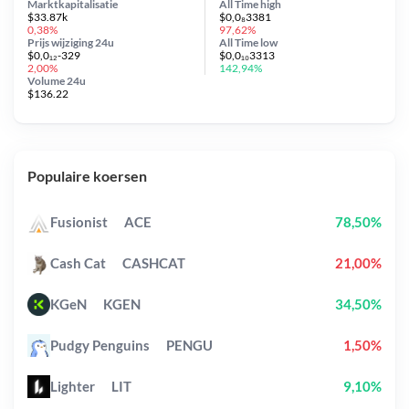
Marktkapitalisatie
All Time
high
$33.87k
$0,0₈3381
0,38%
97,62%
Prijs wijziging
24u
All Time
low
$0,0₁₂-329
$0,0₁₀3313
2,00%
142,94%
Volume 24u
$136.22
Populaire koersen
Fusionist
ACE
78,50%
Cash Cat
CASHCAT
21,00%
KGeN
KGEN
34,50%
Pudgy Penguins
PENGU
1,50%
Lighter
LIT
9,10%