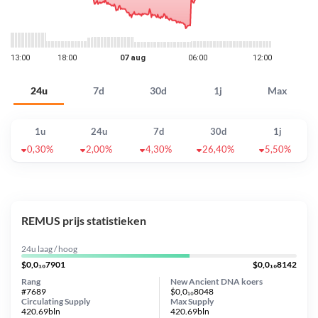
24u
7d
30d
1j
Max
1u
24u
7d
30d
1j
0,30%
2,00%
4,30%
26,40%
5,50%
REMUS prijs statistieken
24u laag / hoog
$0,0₁₀7901
$0,0₁₀8142
Rang
New Ancient DNA koers
#7689
$0,0₁₀8048
Circulating Supply
Max Supply
420.69bln
420.69bln