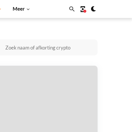
Meer
Dogecoin
Solana
BNB
ew Order kopen
taal met
$
tvang