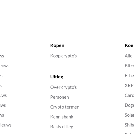
Kopen
Koe
uws
Koop crypto’s
Alle
ieuws
Bitc
ws
Eth
Uitleg
s
XRP
Over crypto’s
euws
Car
Personen
uws
Dog
Crypto termen
uws
Sola
Kennisbank
nieuws
Shib
Basis uitleg