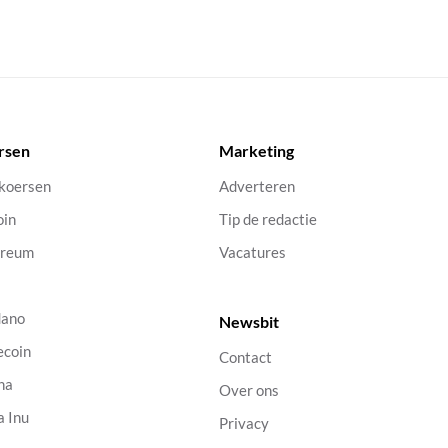
rsen
Marketing
 koersen
Adverteren
oin
Tip de redactie
ereum
Vacatures
dano
Newsbit
ecoin
Contact
na
Over ons
a Inu
Privacy