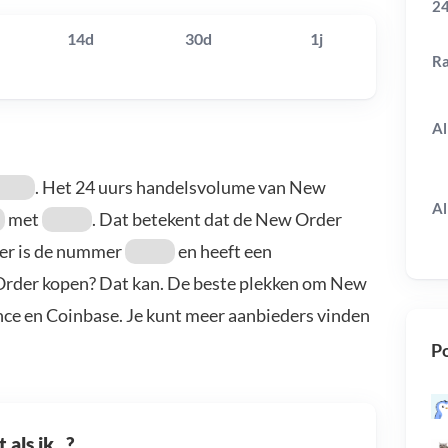
24
14d
30d
1j
R
Al
. Het 24 uurs handelsvolume van New
Al
met
. Dat betekent dat de New Order
er is de nummer
en heeft een
 Order kopen? Dat kan. De beste plekken om New
nce en Coinbase. Je kunt meer aanbieders vinden
Po
als ik...?