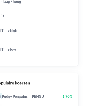
h laag / hoog
ang
l Time
high
l Time
low
pulaire koersen
Pudgy Penguins
PENGU
1,90%