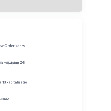
w Order koers
ijs wijziging
24h
rktkapitalisatie
olume