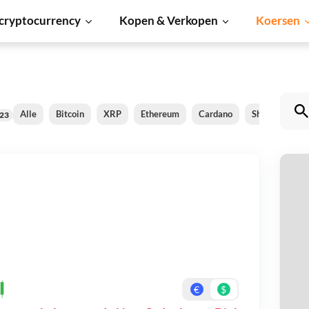
cryptocurrency
Kopen & Verkopen
Koersen
Alle
Bitcoin
XRP
Ethereum
Cardano
Shiba Inu
23
N
Be
On
€
$