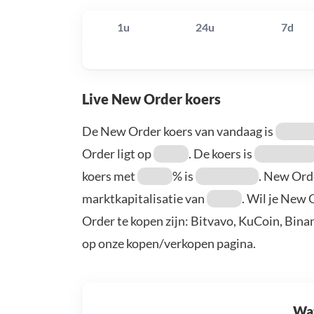
1u
24u
7d
Live New Order koers
De New Order koers van vandaag is
Order ligt op
. De koers is
koers met
% is
. New Ord
marktkapitalisatie van
. Wil je New
Order te kopen zijn: Bitvavo, KuCoin, Bina
op onze kopen/verkopen pagina.
Wat 