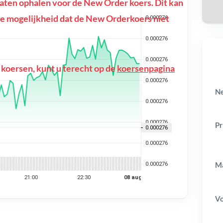
ten ophalen voor de New Order koers. Dit kan
of de mogelijkheid dat de New Orderkoers niet
 koersen, kunt u terecht op de
koersenpagina
Ne
Pr
Ma
V