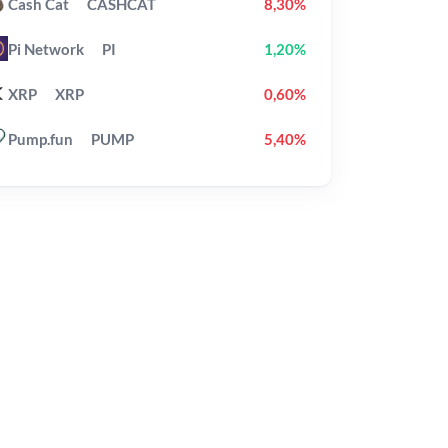
Cash Cat
CASHCAT
8,30%
Pi Network
PI
1,20%
XRP
XRP
0,60%
Pump.fun
PUMP
5,40%