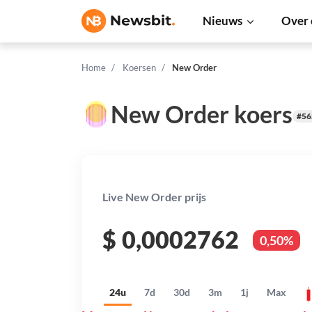
Nieuws
Over 
Home
Koersen
New Order
New Order koers
#56
Live New Order prijs
$
0,0002762
0,50%
24u
7d
30d
3m
1j
Max