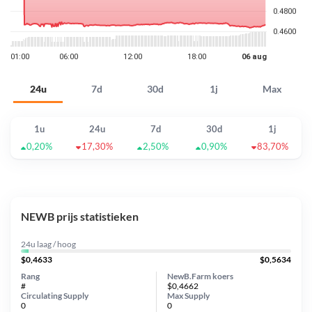
24u
7d
30d
1j
Max
1u
24u
7d
30d
1j
0,20%
17,30%
2,50%
0,90%
83,70%
NEWB prijs statistieken
24u laag / hoog
$0,4633
$0,5634
Rang
NewB.Farm koers
#
$0,4662
Circulating Supply
Max Supply
0
0