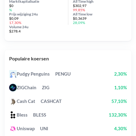
Marktkapitalisatie
All Time
high
$0
$302,97
%
99,85%
Prijs wijziging
24u
All Time
low
$0,09
$0,3639
17,30%
28,09%
Volume 24u
$278.4
Populaire koersen
Pudgy Penguins
PENGU
2,30%
ZIGChain
ZIG
1,10%
Cash Cat
CASHCAT
57,10%
Bless
BLESS
132,30%
Uniswap
UNI
4,30%