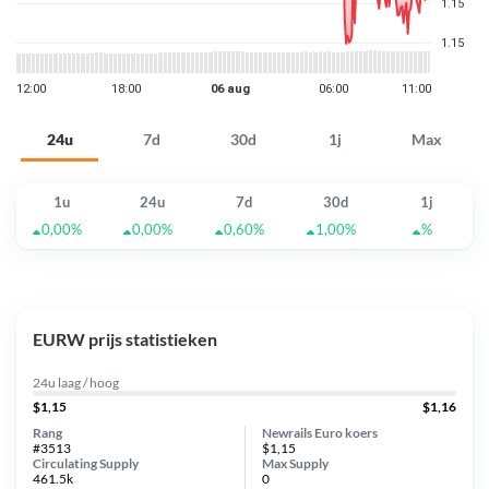
24u
7d
30d
1j
Max
1u
24u
7d
30d
1j
0,00%
0,00%
0,60%
1,00%
%
EURW prijs statistieken
24u laag / hoog
$1,15
$1,16
Rang
Newrails Euro koers
#3513
$1,15
Circulating Supply
Max Supply
461.5k
0