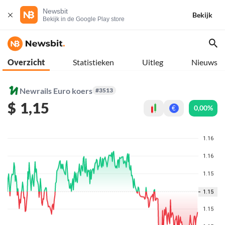
Newsbit
Bekijk
Bekijk in de Google Play store
Overzicht
Statistieken
Uitleg
Nieuws
Newrails Euro koers
#3513
$
1,15
0,00%
€