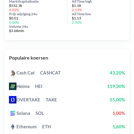
Marktkapitalisatie
All Time
high
$532.3k
$1,18
4,02%
2,15%
Prijs wijziging
24u
All Time
low
$0,01
$1,13
0,00%
2,00%
Volume 24u
$3.68mln
Populaire koersen
Cash Cat
CASHCAT
43,20%
Heima
HEI
119,30%
OVERTAKE
TAKE
55,00%
Solana
SOL
1,00%
Ethereum
ETH
1,60%