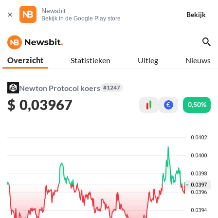
Newsbit
Bekijk
Bekijk in de Google Play store
Overzicht
Statistieken
Uitleg
Nieuws
Newton Protocol koers
#1247
$
0,03967
0,50%
€