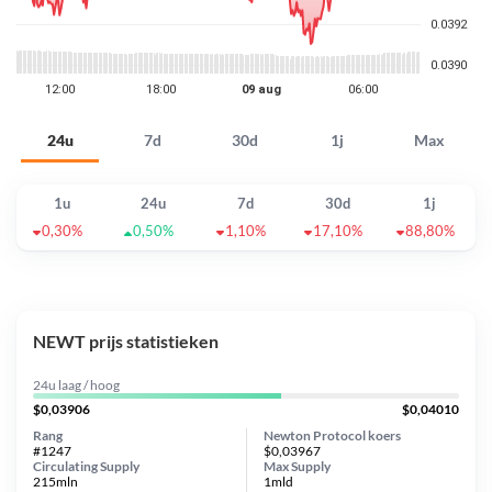
24u
7d
30d
1j
Max
1u
24u
7d
30d
1j
0,30%
0,50%
1,10%
17,10%
88,80%
NEWT prijs statistieken
24u laag / hoog
$0,03906
$0,04010
Rang
Newton Protocol koers
#1247
$0,03967
Circulating Supply
Max Supply
215mln
1mld