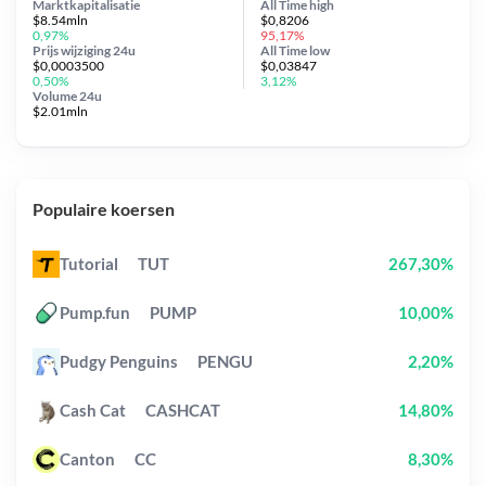
Marktkapitalisatie
All Time
high
$8.54mln
$0,8206
0,97%
95,17%
Prijs wijziging
24u
All Time
low
$0,0003500
$0,03847
0,50%
3,12%
Volume 24u
$2.01mln
Populaire koersen
Tutorial
TUT
267,30%
Pump.fun
PUMP
10,00%
Pudgy Penguins
PENGU
2,20%
Cash Cat
CASHCAT
14,80%
Canton
CC
8,30%