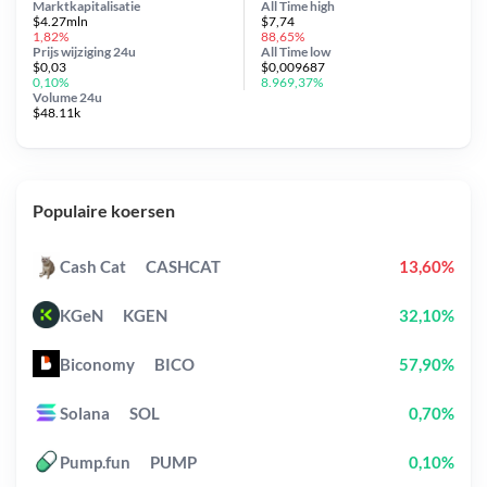
Marktkapitalisatie
All Time
high
$4.27mln
$7,74
1,82%
88,65%
Prijs wijziging
24u
All Time
low
$0,03
$0,009687
0,10%
8.969,37%
Volume 24u
$48.11k
Populaire koersen
Cash Cat
CASHCAT
13,60%
KGeN
KGEN
32,10%
Biconomy
BICO
57,90%
Solana
SOL
0,70%
Pump.fun
PUMP
0,10%