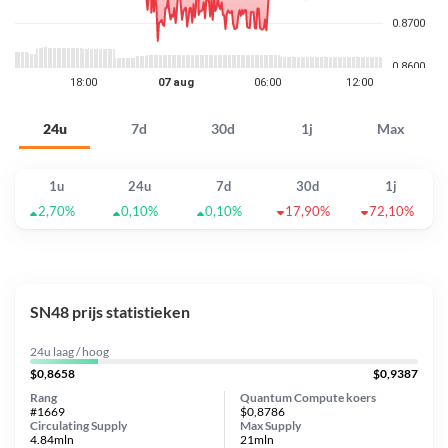
24u
7d
30d
1j
Max
1u
24u
7d
30d
1j
2,70%
0,10%
0,10%
17,90%
72,10%
SN48 prijs statistieken
24u laag / hoog
$0,8658
$0,9387
Rang
Quantum Compute koers
#1669
$0,8786
Circulating Supply
Max Supply
4.84mln
21mln