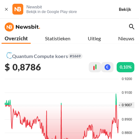
Newsbit
Bekijk
Bekijk in de Google Play store
Overzicht
Statistieken
Uitleg
Nieuws
Quantum Compute koers
#1669
$
0,8786
0,10%
€