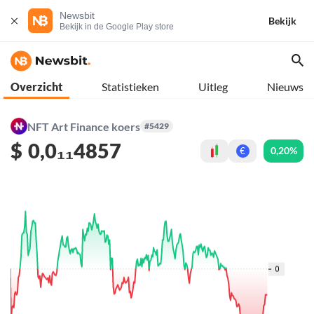
Newsbit
Bekijk
Bekijk in de Google Play store
Overzicht
Statistieken
Uitleg
Nieuws
NFT Art Finance koers
#5429
$
0,0₁₁4857
0,20%
€