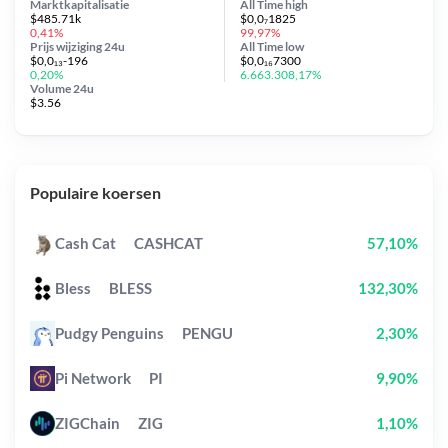
Marktkapitalisatie
All Time
high
$485.71k
$0,0₇1825
0,41%
99,97%
Prijs wijziging
24u
All Time
low
$0,0₁₃-196
$0,0₁₆7300
0,20%
6.663.308,17%
Volume 24u
$3.56
Populaire koersen
Cash Cat
CASHCAT
57,10%
Bless
BLESS
132,30%
Pudgy Penguins
PENGU
2,30%
Pi Network
PI
9,90%
ZIGChain
ZIG
1,10%