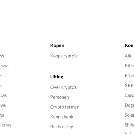
Kopen
Koe
uws
Koop crypto’s
Alle
ieuws
Bitc
ws
Eth
Uitleg
s
XRP
Over crypto’s
euws
Car
Personen
uws
Dog
Crypto termen
uws
Sola
Kennisbank
nieuws
Shib
Basis uitleg