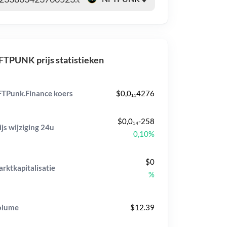
TPUNK prijs statistieken
TPunk.Finance koers
$0,0₁₁4276
$0,0₁₄-258
ijs wijziging
24u
0,10%
$0
rktkapitalisatie
%
olume
$12.39