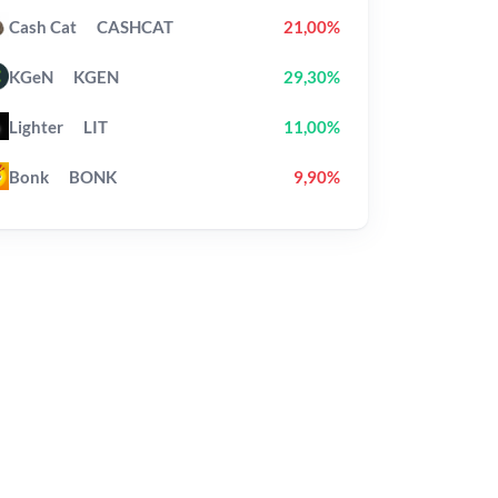
Cash Cat
CASHCAT
21,00%
KGeN
KGEN
29,30%
Lighter
LIT
11,00%
Bonk
BONK
9,90%