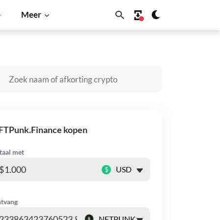
Meer
iba Inu
Dogecoin
Solana
BNB
FTPunk.Finance kopen
taal met
$
tvang