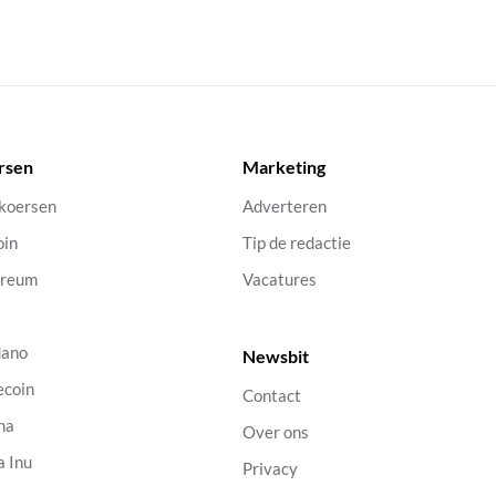
rsen
Marketing
 koersen
Adverteren
oin
Tip de redactie
ereum
Vacatures
dano
Newsbit
ecoin
Contact
na
Over ons
a Inu
Privacy