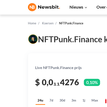
Nieuws
Over 
Home
Koersen
NFTPunk.Finance
NFTPunk.Finance 
Live NFTPunk.Finance prijs
$
0,0₁₁4276
0,10%
24u
7d
30d
3m
1j
Max