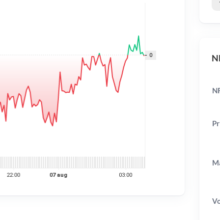
NF
NF
Pr
Ma
V