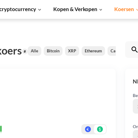
cryptocurrency
Kopen & Verkopen
Koersen
koers
Alle
Bitcoin
XRP
Ethereum
Cardano
Sh
#
N
Be
On
€
$