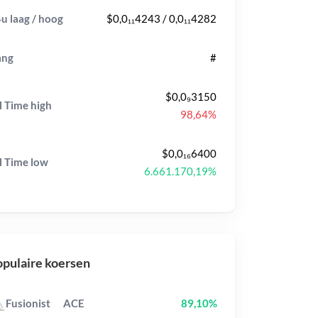
u laag / hoog
$0,0₁₁4243 / 0,0₁₁4282
ang
#
$0,0₉3150
l Time
high
98,64%
$0,0₁₆6400
l Time
low
6.661.170,19%
pulaire koersen
Fusionist
ACE
89,10%