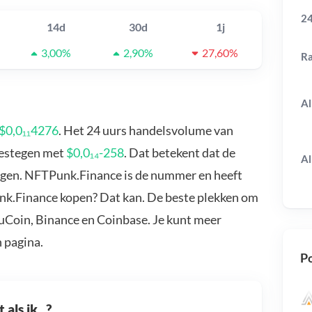
24
14d
30d
1j
3,00%
2,90%
27,60%
R
Al
$0,0₁₁4276
. Het 24 uurs handelsvolume van
gestegen met
$0,0₁₄-258
. Dat betekent dat de
Al
egen. NFTPunk.Finance is de nummer en heeft
unk.Finance kopen? Dat kan. De beste plekken om
uCoin, Binance en Coinbase. Je kunt meer
 pagina.
Po
als ik...?