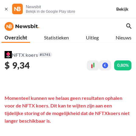
Newsbit
Bekijk
Bekijk in de Google Play store
Overzicht
Statistieken
Uitleg
Nieuws
NFTX koers
#1741
$
9,34
0,80%
€
Momenteel kunnen we helaas geen resultaten ophalen
voor de NFTX koers. Dit kan te wijten zijn aan een
tijdelijke storing of de mogelijkheid dat de NFTXkoers niet
langer beschikbaar is.