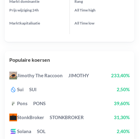
Markt dominantie
Rang
Prijs wijziging
24h
All Time
high
Marktkapitalisatie
All Time
low
Populaire koersen
Jimothy The Raccoon
JIMOTHY
233,40%
Sui
SUI
2,50%
Pons
PONS
39,60%
StonkBroker
STONKBROKER
31,30%
Solana
SOL
2,40%