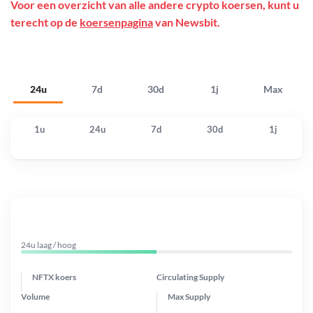
Voor een overzicht van alle andere crypto koersen, kunt u
terecht op de
koersenpagina
van Newsbit.
24u
7d
30d
1j
Max
1u
24u
7d
30d
1j
24u laag / hoog
NFTX koers
Circulating Supply
Volume
Max Supply