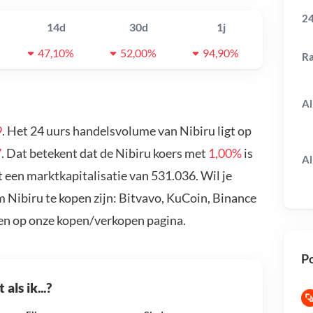
24
14d
30d
1j
47,10%
52,00%
94,90%
R
Al
9
. Het 24 uurs handelsvolume van Nibiru ligt op
7
. Dat betekent dat de Nibiru koers met
1,00%
is
Al
 een marktkapitalisatie van 531.036. Wil je
 Nibiru te kopen zijn: Bitvavo, KuCoin, Binance
en op onze kopen/verkopen pagina.
Po
als ik...?