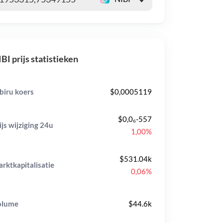
BI prijs statistieken
biru koers
$0,0005119
$0,0₆-557
ijs wijziging
24u
1,00%
$531.04k
rktkapitalisatie
0,06%
olume
$44.6k