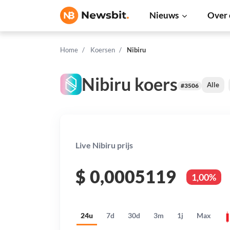
Nieuws
Over 
Home
Koersen
Nibiru
Nibiru koers
Alle
#3506
Live Nibiru prijs
$
0,0005119
1,00%
24u
7d
30d
3m
1j
Max