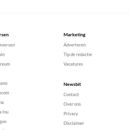
rsen
Marketing
 koersen
Adverteren
oin
Tip de redactie
ereum
Vacatures
dano
Newsbit
ecoin
Contact
na
Over ons
a Inu
Privacy
gon
Disclaimer