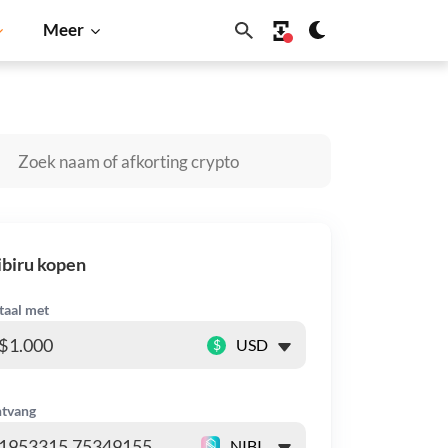
Meer
Solana
BNB
biru kopen
taal met
$
tvang