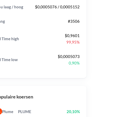
u laag / hoog
$0,0005076 / 0,0005152
ang
#3506
$0,9601
l Time
high
99,95%
$0,0005073
l Time
low
0,90%
pulaire koersen
Plume
PLUME
20,10%