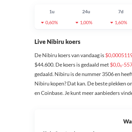
1u
24u
7d
0,60%
1,00%
1,60%
Live Nibiru koers
De Nibiru koers van vandaag is
$0,000511
$44.600. De koers is gedaald met
$0,0₆-55
gedaald. Nibiru is de nummer 3506 en heeft
Nibiru kopen? Dat kan. De beste plekken om
en Coinbase. Je kunt meer aanbieders vind
Wat 