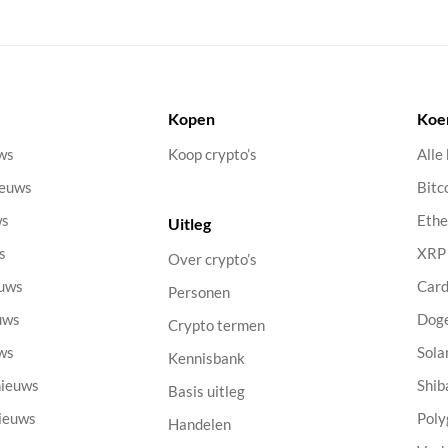
Kopen
Koe
uws
Koop crypto’s
Alle
ieuws
Bitc
ws
Eth
Uitleg
s
XRP
Over crypto’s
euws
Car
Personen
uws
Dog
Crypto termen
uws
Sola
Kennisbank
nieuws
Shib
Basis uitleg
nieuws
Poly
Handelen