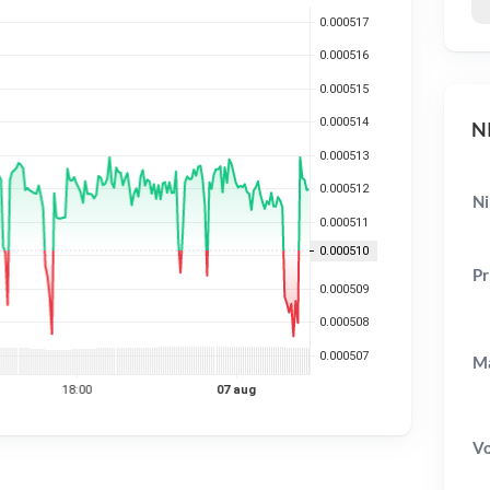
NI
Ni
Pr
Ma
V