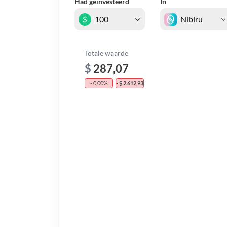
Had geïnvesteerd
In
$
Totale waarde
$
287,07
- 0,00%
- $ 2.612,93