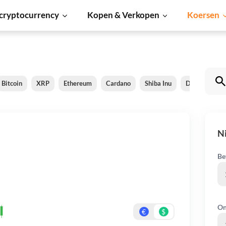
cryptocurrency
Kopen & Verkopen
Koersen
Bitcoin
XRP
Ethereum
Cardano
Shiba Inu
Dogecoin
N
Be
On
€
$