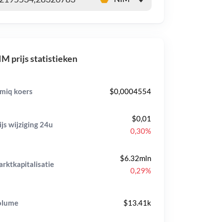
M prijs statistieken
miq koers
$0,0004554
$0,01
ijs wijziging
24u
0,30%
$6.32mln
rktkapitalisatie
0,29%
olume
$13.41k