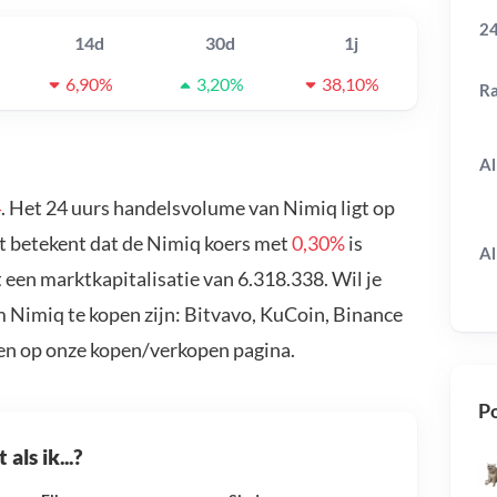
24
14d
30d
1j
6,90%
3,20%
38,10%
R
Al
4
. Het 24 uurs handelsvolume van Nimiq ligt op
at betekent dat de Nimiq koers met
0,30%
is
Al
een marktkapitalisatie van 6.318.338. Wil je
 Nimiq te kopen zijn: Bitvavo, KuCoin, Binance
en op onze kopen/verkopen pagina.
Po
als ik...?