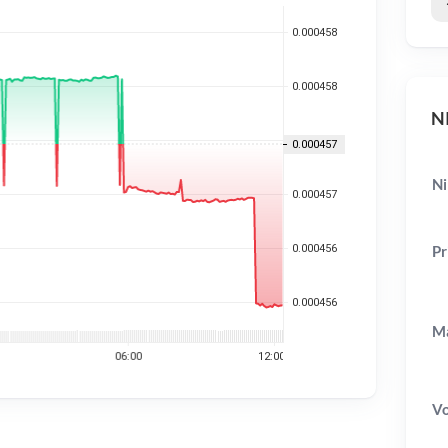
NI
Ni
Pr
Ma
V