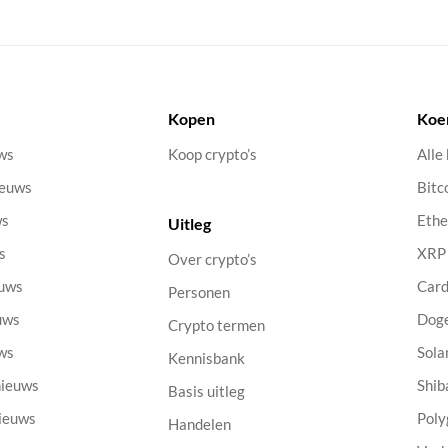
Kopen
Koe
uws
Koop crypto’s
Alle
ieuws
Bitc
ws
Eth
Uitleg
s
XRP
Over crypto’s
euws
Car
Personen
uws
Dog
Crypto termen
uws
Sola
Kennisbank
nieuws
Shib
Basis uitleg
nieuws
Poly
Handelen