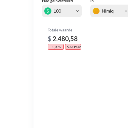
Had geïnvesteerd
In
$
Totale waarde
$
2.480,58
- 0,00%
- $ 3.119,42