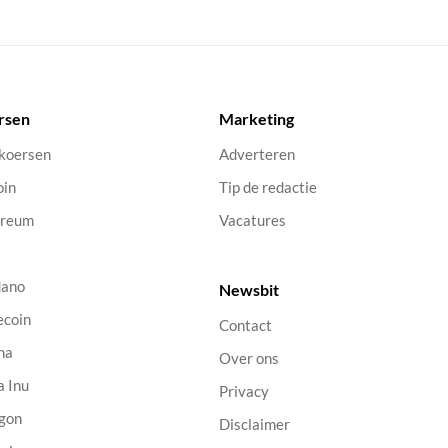
rsen
Marketing
 koersen
Adverteren
oin
Tip de redactie
ereum
Vacatures
dano
Newsbit
ecoin
Contact
na
Over ons
a Inu
Privacy
gon
Disclaimer