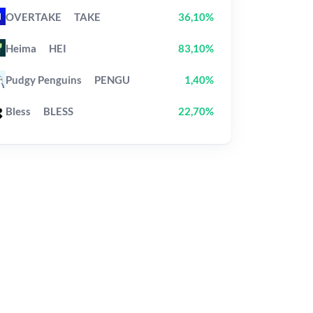
OVERTAKE
TAKE
36,10%
Heima
HEI
83,10%
Pudgy Penguins
PENGU
1,40%
Bless
BLESS
22,70%