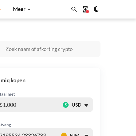
Meer
Solana
BNB
imiq kopen
taal met
$
tvang