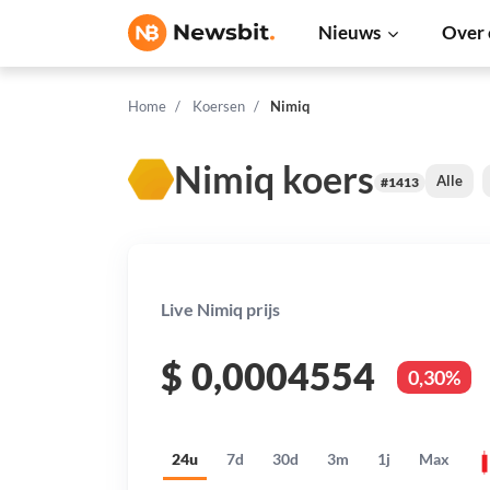
Nieuws
Over 
Home
Koersen
Nimiq
Nimiq koers
Alle
#1413
Live Nimiq prijs
$
0,0004554
0,30%
24u
7d
30d
3m
1j
Max