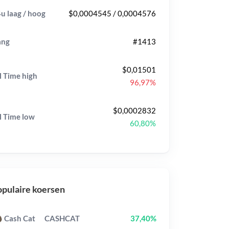
u laag / hoog
$0,0004545 / 0,0004576
ang
#1413
$0,01501
l Time
high
96,97%
$0,0002832
l Time
low
60,80%
pulaire koersen
Cash Cat
CASHCAT
37,40%