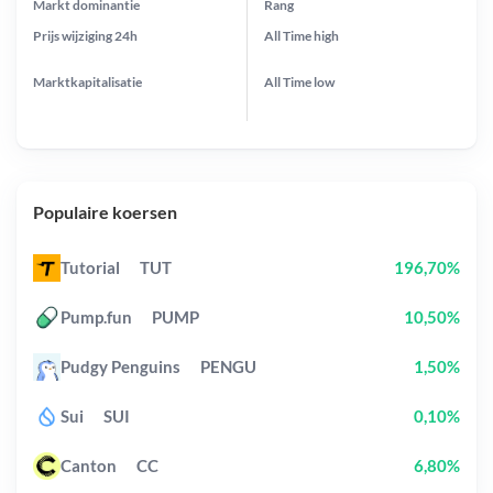
Markt dominantie
Rang
Prijs wijziging
24h
All Time
high
Marktkapitalisatie
All Time
low
Populaire koersen
Tutorial
TUT
196,70%
Pump.fun
PUMP
10,50%
Pudgy Penguins
PENGU
1,50%
Sui
SUI
0,10%
Canton
CC
6,80%