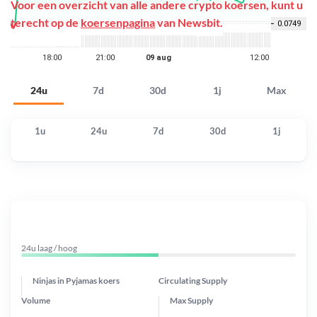
Voor een overzicht van alle andere crypto koersen, kunt u
terecht op de
koersenpagina
van Newsbit.
24u
7d
30d
1j
Max
1u
24u
7d
30d
1j
24u laag / hoog
Ninjas in Pyjamas koers
Circulating Supply
Volume
Max Supply