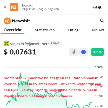
Newsbit
Bekijk
Bekijk in de Google Play store
Overzicht
Statistieken
Uitleg
Nieuws
Ninjas in Pyjamas koers
#6866
$
0,07631
4,90%
€
Momenteel kunnen we helaas geen resultaten ophalen
voor de Ninjas in Pyjamas koers. Dit kan te wijten zijn aan
een tijdelijke storing of de mogelijkheid dat de Ninjas in
Pyjamaskoers niet langer beschikbaar is.