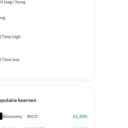
h laag / hoog
ang
l Time
high
l Time
low
pulaire koersen
Biconomy
BICO
65,30%