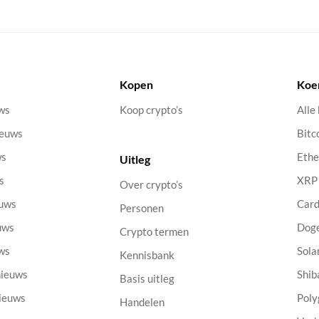
Kopen
Koe
uws
Koop crypto’s
Alle
ieuws
Bitc
ws
Eth
Uitleg
s
XRP
Over crypto’s
euws
Car
Personen
uws
Dog
Crypto termen
uws
Sola
Kennisbank
nieuws
Shib
Basis uitleg
nieuws
Poly
Handelen