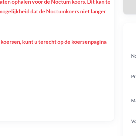
ten ophalen voor de Noctum koers. Dit kan te
de mogelijkheid dat de Noctumkoers niet langer
 koersen, kunt u terecht op de
koersenpagina
No
Pr
Ma
V