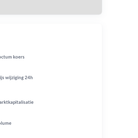
ctum koers
ijs wijziging
24h
rktkapitalisatie
olume