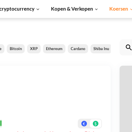
cryptocurrency
Kopen & Verkopen
Koersen
e
Bitcoin
XRP
Ethereum
Cardano
Shiba Inu
Dogecoi
N
Be
On
€
$