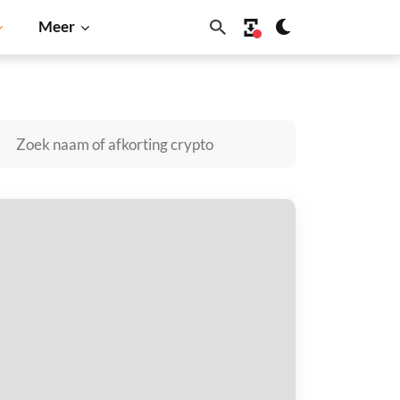
Meer
n
Solana
BNB
octum kopen
taal met
$
tvang