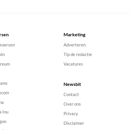
rsen
Marketing
 koersen
Adverteren
oin
Tip de redactie
ereum
Vacatures
dano
Newsbit
ecoin
Contact
na
Over ons
a Inu
Privacy
gon
Disclaimer