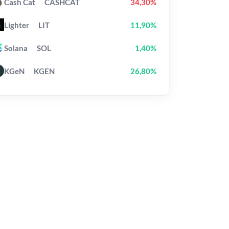
Cash Cat
CASHCAT
34,30%
Lighter
LIT
11,90%
Solana
SOL
1,40%
KGeN
KGEN
26,80%