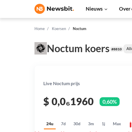
Nieuws
Over 
Home
Koersen
Noctum
Noctum koers
All
#8810
Live Noctum prijs
$
0,0₆1960
0,60%
24u
7d
30d
3m
1j
Max