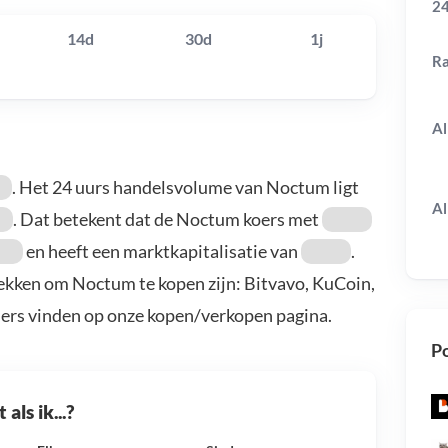
24
14d
30d
1j
R
Al
. Het 24 uurs handelsvolume van Noctum ligt
Al
. Dat betekent dat de Noctum koers met
en heeft een marktkapitalisatie van
.
ekken om Noctum te kopen zijn: Bitvavo, KuCoin,
ders vinden op onze kopen/verkopen pagina.
Po
als ik...?