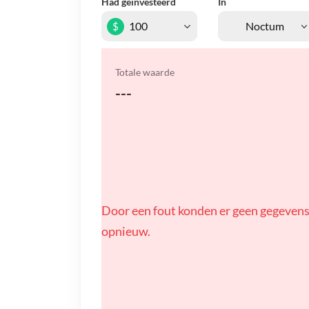
Had geïnvesteerd
In
$
Totale waarde
---
Door een fout konden er geen gegevens
opnieuw.