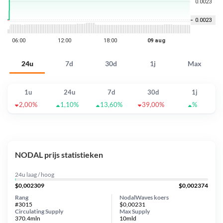
24u
7d
30d
1j
Max
1u
24u
7d
30d
1j
2,00%
1,10%
13,60%
39,00%
%
NODAL prijs statistieken
24u laag / hoog
$0,002309
$0,002374
Rang
NodalWaves koers
#3015
$0,00231
Circulating Supply
Max Supply
370.4mln
10mld