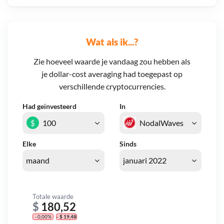
Wat als ik...?
Zie hoeveel waarde je vandaag zou hebben als
je dollar-cost averaging had toegepast op
verschillende cryptocurrencies.
Had geïnvesteerd
In
$
Elke
Sinds
Totale waarde
$
180,52
- 0,00%
- $ 19,48