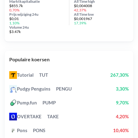
Marktkapitalisatie
All Time
high
$855.7k
$0,004008
0,70%
42,37%
Prijs wijziging
24u
All Time
low
$0,01
$0,001967
1,10%
17,39%
Volume 24u
$3.47k
Populaire koersen
Tutorial
TUT
267,30%
Pudgy Penguins
PENGU
3,30%
Pump.fun
PUMP
9,70%
OVERTAKE
TAKE
4,20%
Pons
PONS
10,40%