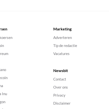
rsen
Marketing
 koersen
Adverteren
oin
Tip de redactie
ereum
Vacatures
dano
Newsbit
ecoin
Contact
na
Over ons
a Inu
Privacy
gon
Disclaimer