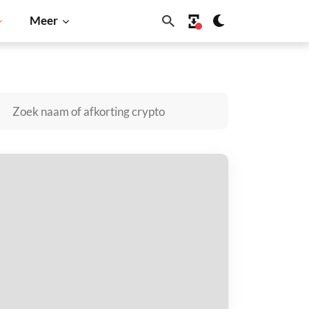
Meer
Solana
BNB
OOB kopen
taal met
$
tvang