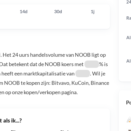
24
14d
30d
1j
R
Al
. Het 24 uurs handelsvolume van NOOB ligt op
Al
 Dat betekent dat de NOOB koers met
% is
 heeft een marktkapitalisatie van
. Wil je
m NOOB te kopen zijn: Bitvavo, KuCoin, Binance
en op onze kopen/verkopen pagina.
Po
als ik...?