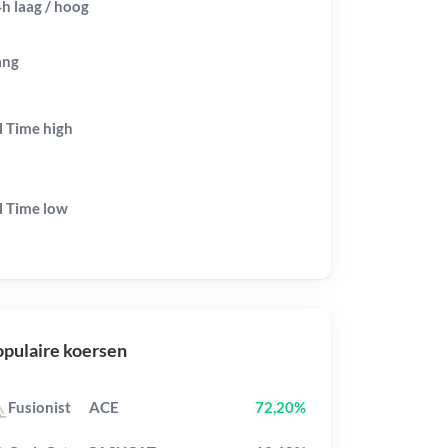
h laag / hoog
ang
l Time
high
l Time
low
pulaire koersen
Fusionist
ACE
72,20%