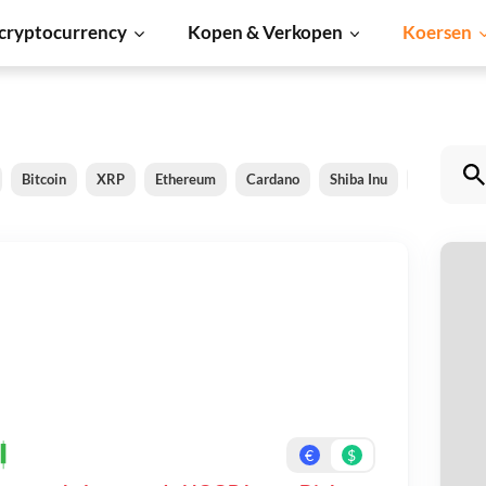
cryptocurrency
Kopen & Verkopen
Koersen
Bitcoin
XRP
Ethereum
Cardano
Shiba Inu
Dogecoin
N
Be
On
€
$