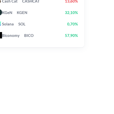
Cash Cat
CASHCAT
13,60%
KGeN
KGEN
32,10%
Solana
SOL
0,70%
Biconomy
BICO
57,90%