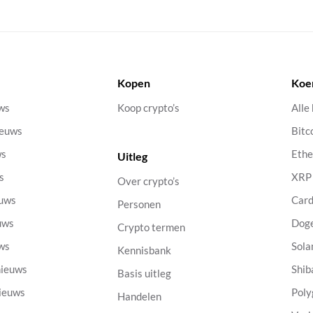
Kopen
Koe
uws
Koop crypto’s
Alle
ieuws
Bitc
ws
Eth
Uitleg
s
XRP
Over crypto’s
euws
Car
Personen
uws
Dog
Crypto termen
uws
Sola
Kennisbank
nieuws
Shib
Basis uitleg
nieuws
Poly
Handelen