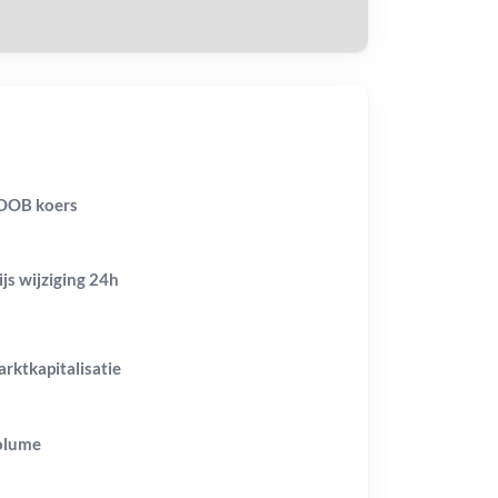
OOB koers
ijs wijziging
24h
rktkapitalisatie
olume