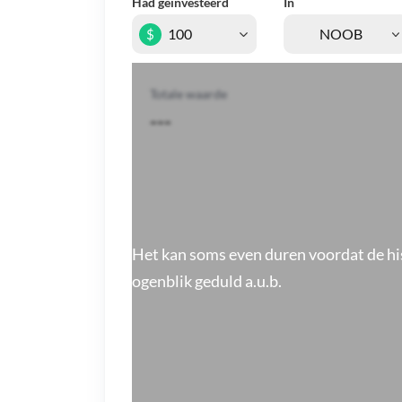
Had geïnvesteerd
In
$
Totale waarde
---
Het kan soms even duren voordat de hi
ogenblik geduld a.u.b.