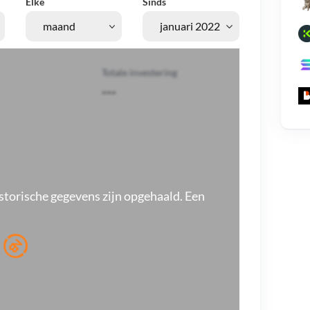
Elke
Sinds
Totale investering
---
storische gegevens zijn opgehaald. Een