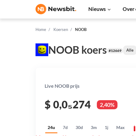
Nieuws
Over 
Home
Koersen
NOOB
NOOB koers
Alle
#12669
Live NOOB prijs
$
0,0₅274
2,40%
24u
7d
30d
3m
1j
Max