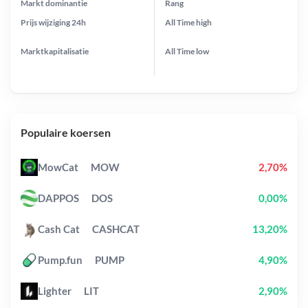
Markt dominantie
Rang
Prijs wijziging
24h
All Time
high
Marktkapitalisatie
All Time
low
Populaire koersen
MowCat
MOW
2,70%
DAPPOS
DOS
0,00%
Cash Cat
CASHCAT
13,20%
Pump.fun
PUMP
4,90%
Lighter
LIT
2,90%