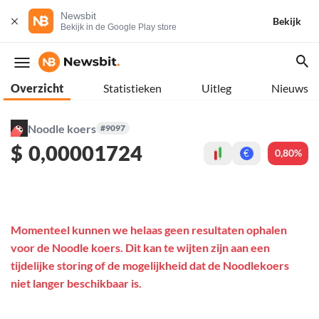
Newsbit
Bekijk
Bekijk in de Google Play store
Overzicht
Statistieken
Uitleg
Nieuws
Noodle koers
#9097
$
0,00001724
0,80%
€
Momenteel kunnen we helaas geen resultaten ophalen
voor de Noodle koers. Dit kan te wijten zijn aan een
tijdelijke storing of de mogelijkheid dat de Noodlekoers
niet langer beschikbaar is.