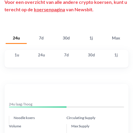
Voor een overzicht van alle andere crypto koersen, kunt u
terecht op de
koersenpagina
van Newsbit.
24u
7d
30d
1j
Max
1u
24u
7d
30d
1j
24u laag / hoog
Noodle koers
Circulating Supply
Volume
Max Supply