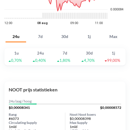
24u
7d
30d
1j
Max
1u
24u
7d
30d
1j
0,70%
0,40%
1,80%
4,70%
99,00%
NOOT prijs statistieken
24u laag / hoog
$0,00008341
$0,00008572
Rang
Noot Noot koers
#6073
$0,00008398
Circulating Supply
Max Supply
1mld
1mld