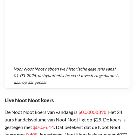
Voor
Noot Noot
hebben we historische gegevens vanaf
01-03-2025
, de hypothetische eerst investeringsdatum is
daarop aangepast.
Live Noot Noot koers
De Noot Noot koers van vandaag is
$0,00008398
. Het 24
uurs handelsvolume van Noot Noot ligt op $29. De koers is
gestegen met
$0,0₆-614
. Dat betekent dat de Noot Noot
koers met
0,40%
is gestegen. Noot Noot is de nummer 6073