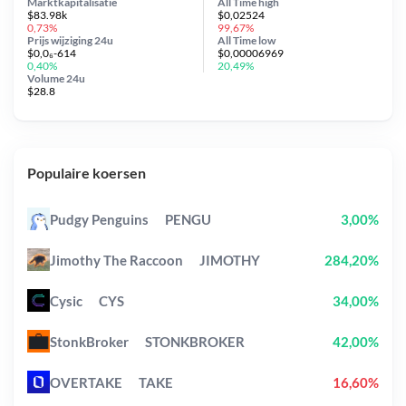
Marktkapitalisatie
All Time
high
$83.98k
$0,02524
0,73%
99,67%
Prijs wijziging
24u
All Time
low
$0,0₆-614
$0,00006969
0,40%
20,49%
Volume 24u
$28.8
Populaire koersen
Pudgy Penguins
PENGU
3,00%
Jimothy The Raccoon
JIMOTHY
284,20%
Cysic
CYS
34,00%
StonkBroker
STONKBROKER
42,00%
OVERTAKE
TAKE
16,60%