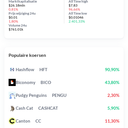
Marktkapitalisatie
All Time
high
$26.18mln
$7,83
0,81%
96,66%
Prijs wijziging
24u
All Time
low
$0,01
$0,01046
1,80%
2.401,33%
Volume 24u
$761.01k
Populaire koersen
Hashflow
HFT
90,90%
Biconomy
BICO
43,80%
Pudgy Penguins
PENGU
2,30%
Cash Cat
CASHCAT
5,90%
Canton
CC
11,30%