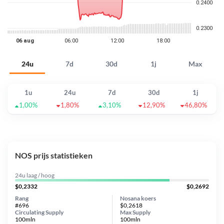
24u
7d
30d
1j
Max
1u
24u
7d
30d
1j
1,00%
1,80%
3,10%
12,90%
46,80%
NOS prijs statistieken
24u laag / hoog
$0,2332
$0,2692
Rang
Nosana koers
#696
$0,2618
Circulating Supply
Max Supply
100mln
100mln