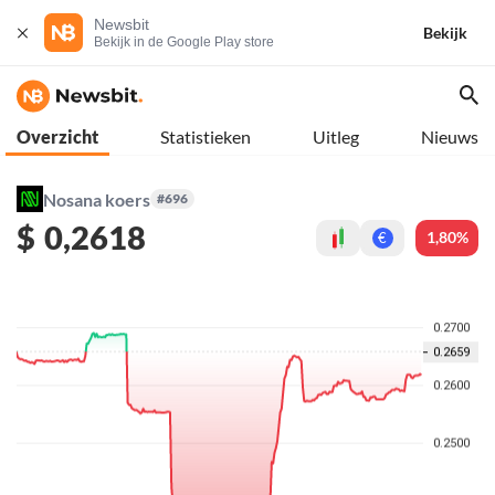
Newsbit
Bekijk
Bekijk in de Google Play store
Overzicht
Statistieken
Uitleg
Nieuws
Nosana koers
#696
$
0,2618
1,80%
€