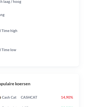
h laag / hoog
ang
l Time
high
l Time
low
pulaire koersen
Cash Cat
CASHCAT
14,90%