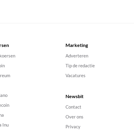
rsen
Marketing
 koersen
Adverteren
oin
Tip de redactie
ereum
Vacatures
dano
Newsbit
ecoin
Contact
na
Over ons
a Inu
Privacy