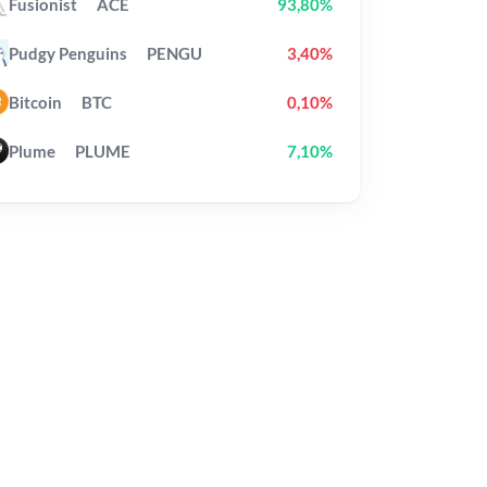
Fusionist
ACE
93,80%
Pudgy Penguins
PENGU
3,40%
Bitcoin
BTC
0,10%
Plume
PLUME
7,10%