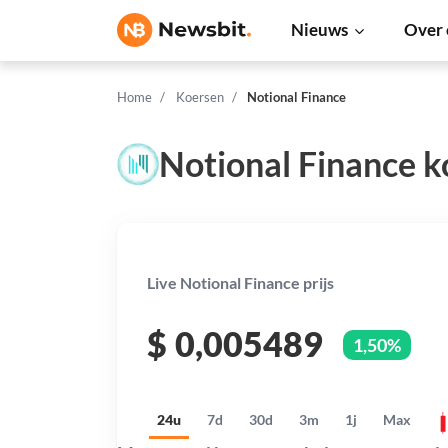
Nieuws
Over 
Home
Koersen
Notional Finance
Notional Finance k
Live Notional Finance prijs
$
0,005489
1,50%
24u
7d
30d
3m
1j
Max