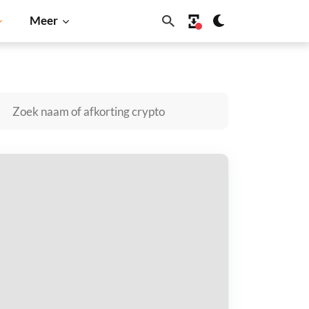
Meer
Shiba Inu
Dogecoin
Solana
BNB
tional Finance kopen
taal met
$
tvang