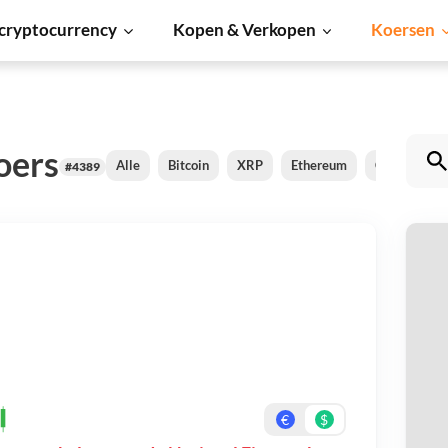
cryptocurrency
Kopen & Verkopen
Koersen
oers
Alle
Bitcoin
XRP
Ethereum
Cardano
#4389
No
Be
On
€
$