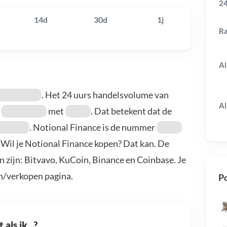
24
14d
30d
1j
R
Al
. Het 24 uurs handelsvolume van
Al
s
met
. Dat betekent dat de
. Notional Finance is de nummer
. Wil je Notional Finance kopen? Dat kan. De
 zijn: Bitvavo, KuCoin, Binance en Coinbase. Je
n/verkopen pagina.
Po
als ik...?