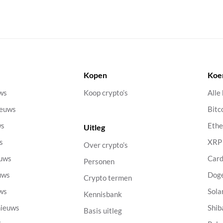
Kopen
Koe
uws
Koop crypto’s
Alle
ieuws
Bitc
ws
Eth
Uitleg
s
XRP
Over crypto’s
euws
Car
Personen
uws
Dog
Crypto termen
uws
Sola
Kennisbank
nieuws
Shib
Basis uitleg