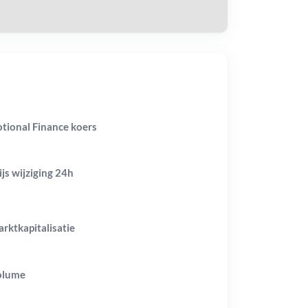
tional Finance koers
ijs wijziging
24h
rktkapitalisatie
olume