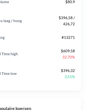
olume
$80.9
$396,58 /
u laag / hoog
426,72
ang
#13271
$609,58
l Time
high
32,70%
$396,32
l Time
low
3,51%
pulaire koersen