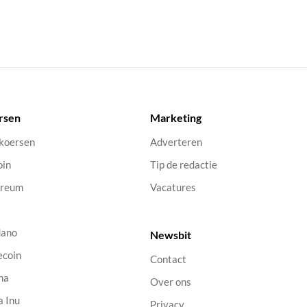
rsen
Marketing
 koersen
Adverteren
oin
Tip de redactie
ereum
Vacatures
dano
Newsbit
ecoin
Contact
na
Over ons
a Inu
Privacy