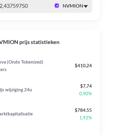
MION prijs statistieken
va (Ondo Tokenized)
$410,24
ers
$7,74
ijs wijziging
24u
0,90%
$784.55
rktkapitalisatie
1,92%