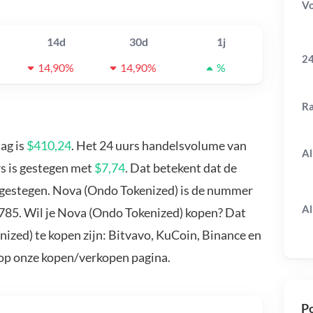
V
14d
30d
1j
24
14,90%
14,90%
%
R
ag is
$410,24
. Het 24 uurs handelsvolume van
Al
rs is gestegen met
$7,74
. Dat betekent dat de
 gestegen. Nova (Ondo Tokenized) is de nummer
Al
 785. Wil je Nova (Ondo Tokenized) kopen? Dat
ized) te kopen zijn: Bitvavo, KuCoin, Binance en
 op onze kopen/verkopen pagina.
Po