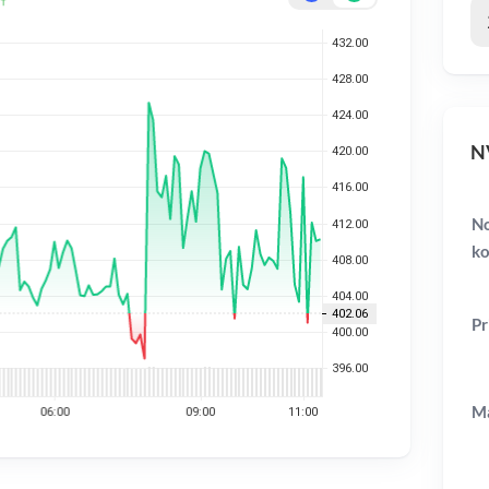
NV
No
ko
Pr
Ma