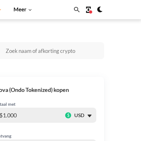
Meer
Cardano
Shiba Inu
Dogecoin
Solana
BNB
va (Ondo Tokenized) kopen
taal met
$
tvang