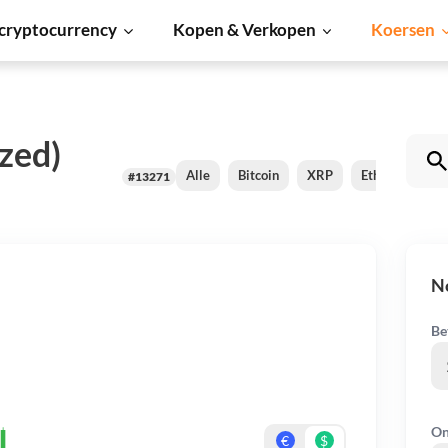
cryptocurrency
Kopen & Verkopen
Koersen
zed)
Alle
Bitcoin
XRP
Ethereum
#13271
No
Be
On
€
$