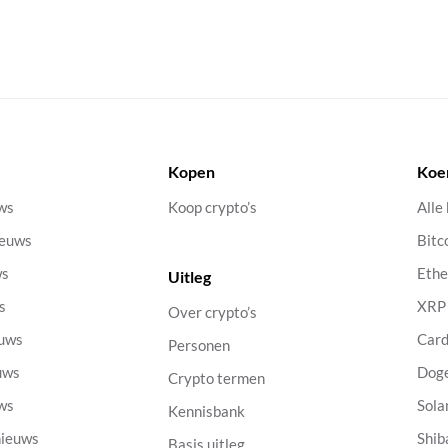
Kopen
Koe
uws
Koop crypto’s
Alle
ieuws
Bitc
ws
Eth
Uitleg
s
XRP
Over crypto’s
euws
Car
Personen
uws
Dog
Crypto termen
uws
Sola
Kennisbank
nieuws
Shib
Basis uitleg