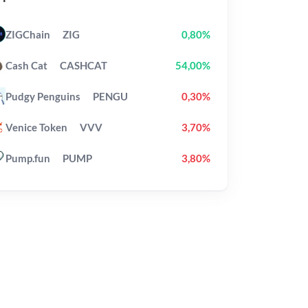
ZIGChain
ZIG
0,80%
Cash Cat
CASHCAT
54,00%
Pudgy Penguins
PENGU
0,30%
Venice Token
VVV
3,70%
Pump.fun
PUMP
3,80%