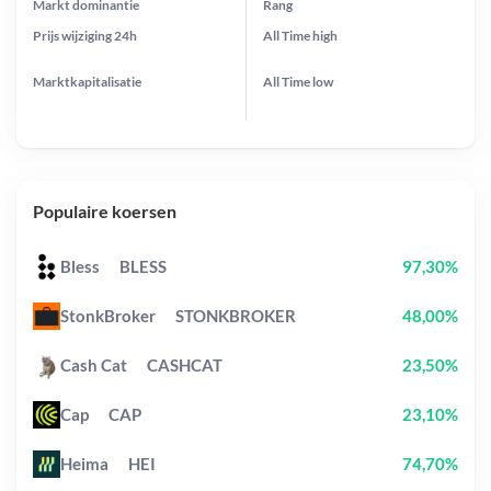
Markt dominantie
Rang
Prijs wijziging
24h
All Time
high
Marktkapitalisatie
All Time
low
Populaire koersen
Bless
BLESS
97,30%
StonkBroker
STONKBROKER
48,00%
Cash Cat
CASHCAT
23,50%
Cap
CAP
23,10%
Heima
HEI
74,70%