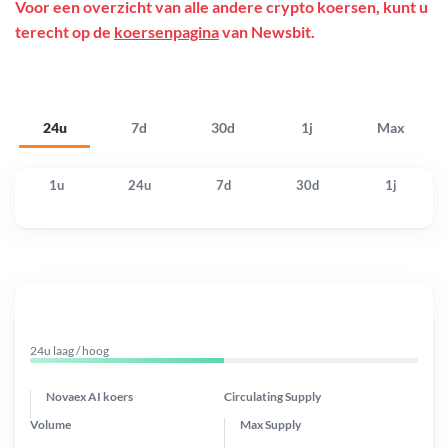
Voor een overzicht van alle andere crypto koersen, kunt u
terecht op de
koersenpagina
van Newsbit.
24u
7d
30d
1j
Max
1u
24u
7d
30d
1j
24u laag / hoog
Novaex AI koers
Circulating Supply
Volume
Max Supply