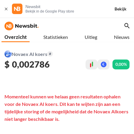
Newsbit
Bekijk
Bekijk in de Google Play store
Overzicht
Statistieken
Uitleg
Nieuws
Novaex AI koers
#
$
0,002786
0,00%
€
Momenteel kunnen we helaas geen resultaten ophalen
voor de Novaex AI koers. Dit kan te wijten zijn aan een
tijdelijke storing of de mogelijkheid dat de Novaex AIkoers
niet langer beschikbaar is.