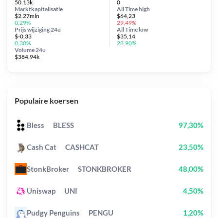
50.13k
0
Marktkapitalisatie
All Time
high
$2.27mln
$64,23
0,29%
29,49%
Prijs wijziging
24u
All Time
low
$-0,33
$35,14
0,30%
28,90%
Volume 24u
$384.94k
Populaire koersen
Bless
BLESS
97,30%
Cash Cat
CASHCAT
23,50%
StonkBroker
STONKBROKER
48,00%
Uniswap
UNI
4,50%
Pudgy Penguins
PENGU
1,20%