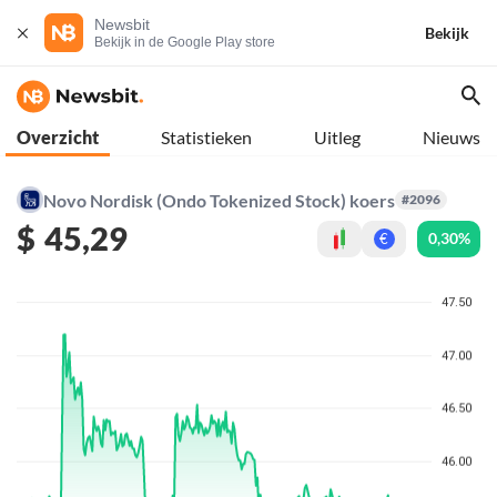
Newsbit
Bekijk
Bekijk in de Google Play store
Overzicht
Statistieken
Uitleg
Nieuws
Novo Nordisk (Ondo Tokenized Stock) koers
#2096
$
45,29
0,30%
€