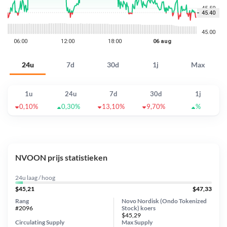
24u
7d
30d
1j
Max
1u
24u
7d
30d
1j
0,10%
0,30%
13,10%
9,70%
%
NVOON prijs statistieken
24u laag / hoog
$45,21
$47,33
Rang
Novo Nordisk (Ondo Tokenized
#2096
Stock) koers
$45,29
Circulating Supply
Max Supply