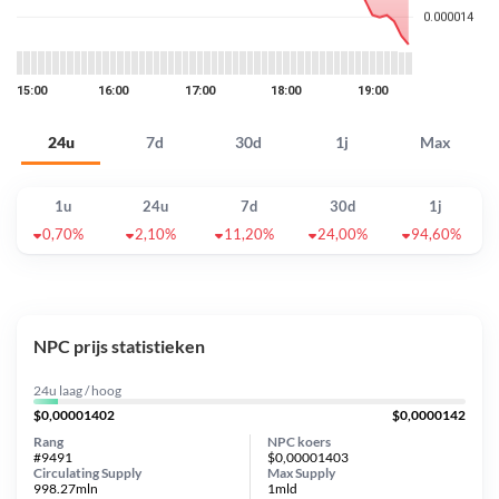
24u
7d
30d
1j
Max
1u
24u
7d
30d
1j
0,70%
2,10%
11,20%
24,00%
94,60%
NPC prijs statistieken
24u laag / hoog
$0,00001402
$0,0000142
Rang
NPC koers
#9491
$0,00001403
Circulating Supply
Max Supply
998.27mln
1mld