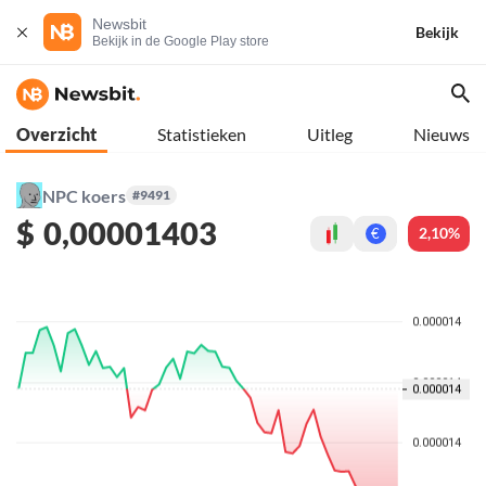
Newsbit
Bekijk
Bekijk in de Google Play store
Overzicht
Statistieken
Uitleg
Nieuws
NPC koers
#9491
$
0,00001403
2,10%
€