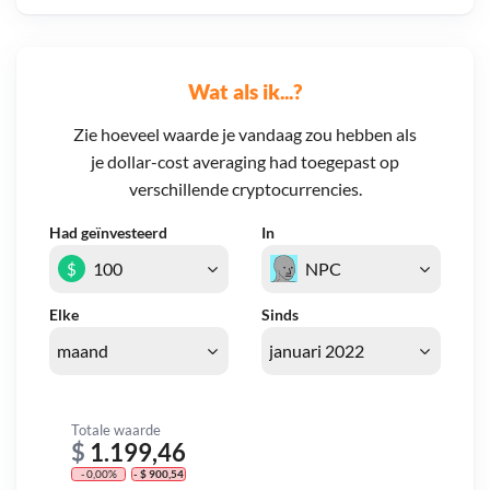
Wat als ik...?
Zie hoeveel waarde je vandaag zou hebben als
je dollar-cost averaging had toegepast op
verschillende cryptocurrencies.
Had geïnvesteerd
In
$
Elke
Sinds
Totale waarde
$
1.199,46
- 0,00%
- $ 900,54