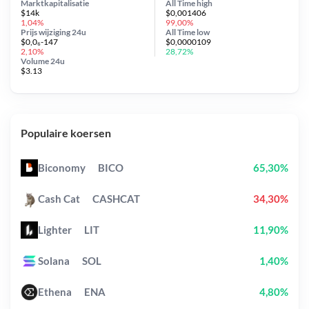
Marktkapitalisatie
All Time
high
$14k
$0,001406
1,04%
99,00%
Prijs wijziging
24u
All Time
low
$0,0₆-147
$0,0000109
2,10%
28,72%
Volume 24u
$3.13
Populaire koersen
Biconomy
BICO
65,30%
Cash Cat
CASHCAT
34,30%
Lighter
LIT
11,90%
Solana
SOL
1,40%
Ethena
ENA
4,80%