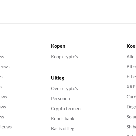
Kopen
Koe
uws
Koop crypto’s
Alle
ieuws
Bitc
ws
Eth
Uitleg
s
XRP
Over crypto’s
euws
Car
Personen
uws
Dog
Crypto termen
uws
Sola
Kennisbank
nieuws
Shib
Basis uitleg