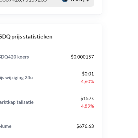
DQ prijs statistieken
SDQ420 koers
$0,000157
$0,01
ijs wijziging
24u
4,60%
$157k
rktkapitalisatie
4,89%
olume
$676.63