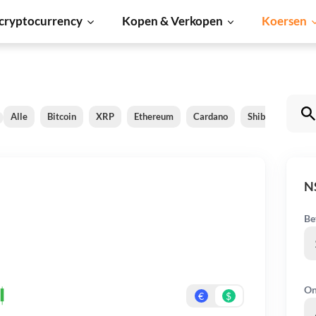
cryptocurrency
Kopen & Verkopen
Koersen
Alle
Bitcoin
XRP
Ethereum
Cardano
Shiba Inu
Do
N
Be
On
€
$