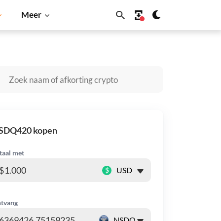
Meer
gecoin
Solana
BNB
SDQ420 kopen
taal met
$
tvang