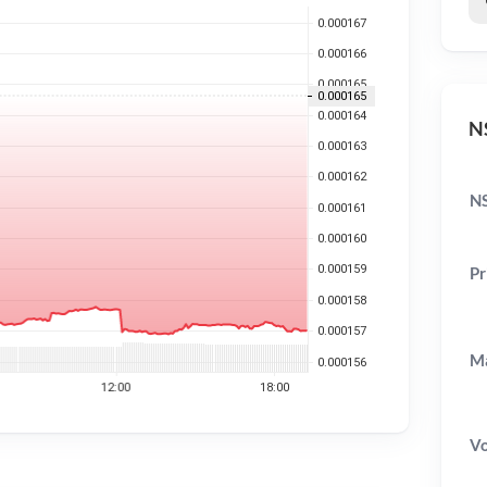
NS
N
Pr
Ma
V