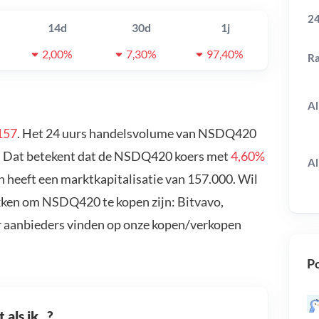
24
14d
30d
1j
2,00%
7,30%
97,40%
R
Al
157
. Het 24 uurs handelsvolume van NSDQ420
. Dat betekent dat de NSDQ420 koers met
4,60%
Al
heeft een marktkapitalisatie van 157.000. Wil
ken om NSDQ420 te kopen zijn: Bitvavo,
r aanbieders vinden op onze kopen/verkopen
Po
als ik...?