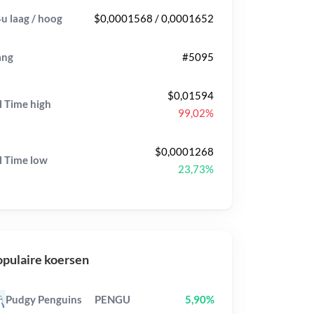
u laag / hoog
$0,0001568 / 0,0001652
ang
#5095
$0,01594
l Time
high
99,02%
$0,0001268
l Time
low
23,73%
pulaire koersen
Pudgy Penguins
PENGU
5,90%