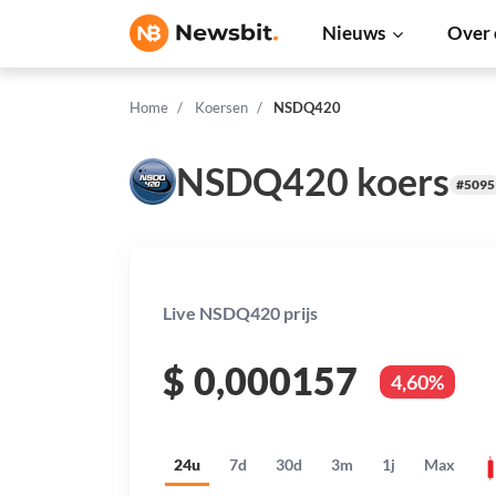
Nieuws
Over 
Home
Koersen
NSDQ420
NSDQ420 koers
#5095
Live NSDQ420 prijs
$
0,000157
4,60%
24u
7d
30d
3m
1j
Max