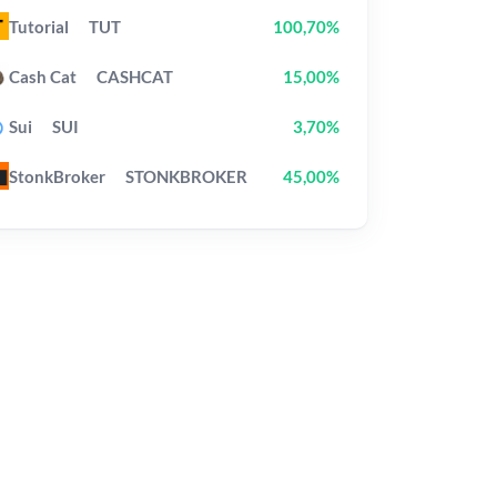
Tutorial
TUT
100,70%
Cash Cat
CASHCAT
15,00%
Sui
SUI
3,70%
StonkBroker
STONKBROKER
45,00%