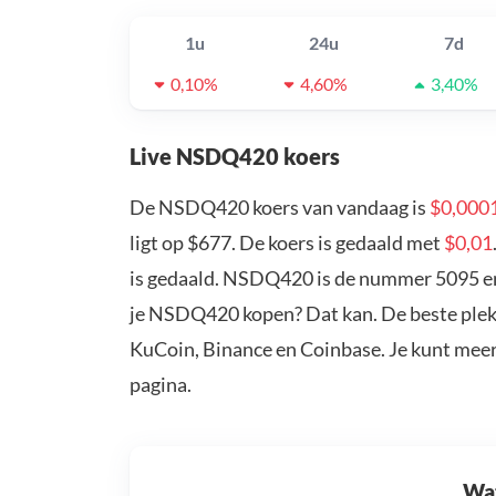
1u
24u
7d
0,10%
4,60%
3,40%
Live NSDQ420 koers
De NSDQ420 koers van vandaag is
$0,000
ligt op $677. De koers is gedaald met
$0,01
is gedaald. NSDQ420 is de nummer 5095 en 
je NSDQ420 kopen? Dat kan. De beste plek
KuCoin, Binance en Coinbase. Je kunt mee
pagina.
Wat 