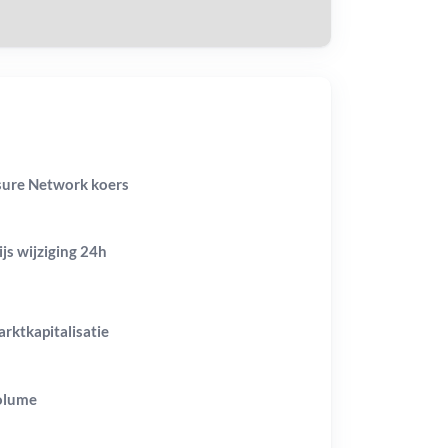
ure Network koers
ijs wijziging
24h
rktkapitalisatie
olume