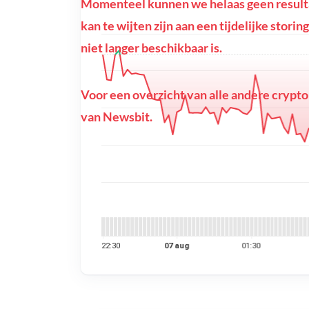
Momenteel kunnen we helaas geen resulta
kan te wijten zijn aan een tijdelijke stor
niet langer beschikbaar is.
Voor een overzicht van alle andere crypto
van Newsbit.