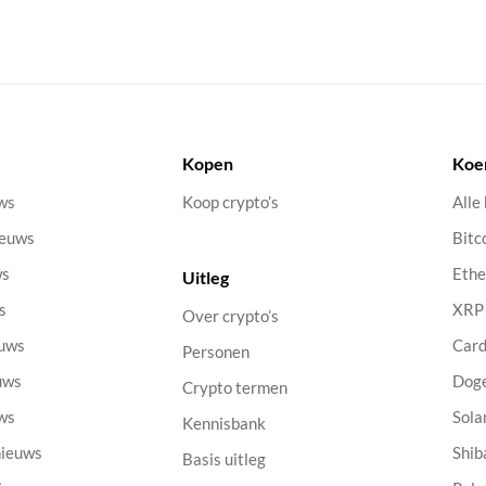
Kopen
Koe
uws
Koop crypto’s
Alle
ieuws
Bitc
ws
Eth
Uitleg
s
XRP
Over crypto’s
euws
Car
Personen
uws
Dog
Crypto termen
uws
Sola
Kennisbank
nieuws
Shib
Basis uitleg