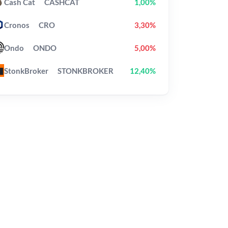
Cash Cat
CASHCAT
1,00%
Cronos
CRO
3,30%
Ondo
ONDO
5,00%
StonkBroker
STONKBROKER
12,40%