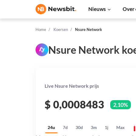
Nieuws
Over 
Home
Koersen
Nsure Network
Nsure Network ko
Live Nsure Network prijs
$
0,0008483
2,10%
24u
7d
30d
3m
1j
Max