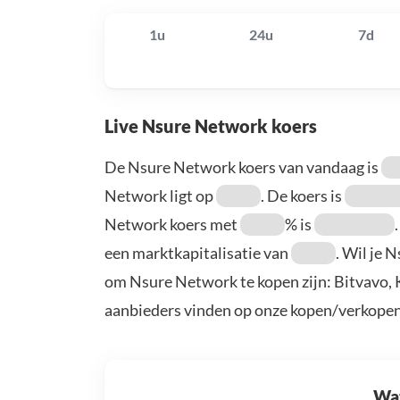
1u
24u
7d
Live Nsure Network koers
De Nsure Network koers van vandaag is
Network ligt op
. De koers is
Network koers met
% is
een marktkapitalisatie van
. Wil je 
om Nsure Network te kopen zijn: Bitvavo, 
aanbieders vinden op onze kopen/verkopen
Wat 