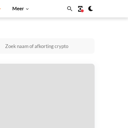
Meer
ba Inu
Dogecoin
Solana
BNB
sure Network kopen
taal met
$
tvang