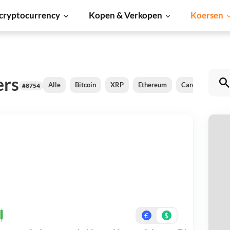
cryptocurrency
Kopen & Verkopen
Koersen
ers
Alle
Bitcoin
XRP
Ethereum
Cardano
Shi
#8754
N
Be
On
€
$