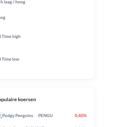
h laag / hoog
ang
l Time
high
l Time
low
pulaire koersen
Pudgy Penguins
PENGU
0,40%