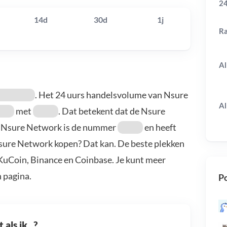
24
14d
30d
1j
R
Al
. Het 24 uurs handelsvolume van Nsure
Al
met
. Dat betekent dat de Nsure
. Nsure Network is de nummer
en heeft
Nsure Network kopen? Dat kan. De beste plekken
KuCoin, Binance en Coinbase. Je kunt meer
 pagina.
Po
als ik...?