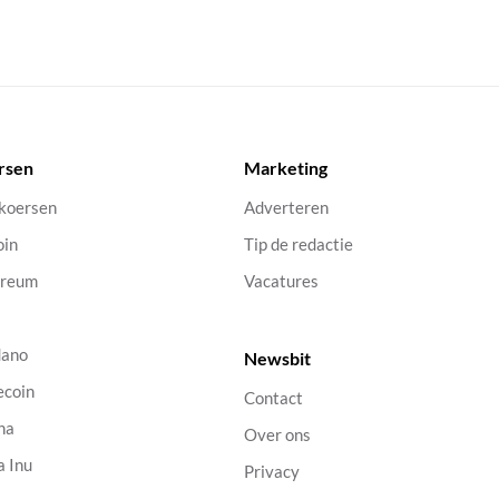
rsen
Marketing
 koersen
Adverteren
oin
Tip de redactie
ereum
Vacatures
dano
Newsbit
ecoin
Contact
na
Over ons
a Inu
Privacy