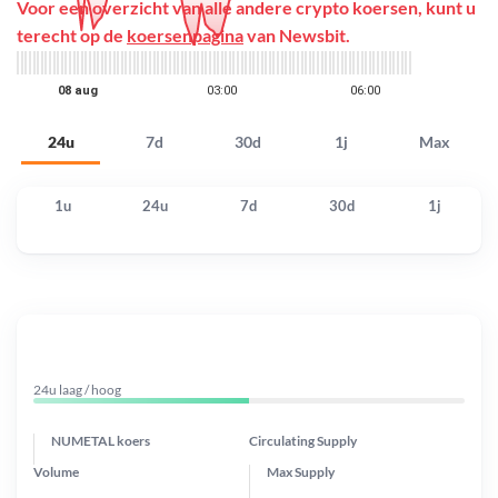
Voor een overzicht van alle andere crypto koersen, kunt u
terecht op de
koersenpagina
van Newsbit.
24u
7d
30d
1j
Max
1u
24u
7d
30d
1j
24u laag / hoog
NUMETAL koers
Circulating Supply
Volume
Max Supply