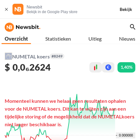
Newsbit
Bekijk
Bekijk in de Google Play store
Overzicht
Statistieken
Uitleg
Nieuws
NUMETAL koers
#8249
$
0,0₆2624
1,40%
€
Momenteel kunnen we helaas geen resultaten ophalen
voor de NUMETAL koers. Dit kan te wijten zijn aan een
tijdelijke storing of de mogelijkheid dat de NUMETALkoers
niet langer beschikbaar is.