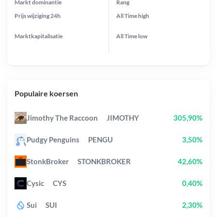
Markt dominantie
Rang
Prijs wijziging
24h
All Time
high
Marktkapitalisatie
All Time
low
Populaire koersen
Jimothy The Raccoon
JIMOTHY
305,90%
Pudgy Penguins
PENGU
3,50%
StonkBroker
STONKBROKER
42,60%
Cysic
CYS
0,40%
Sui
SUI
2,30%