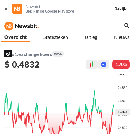
Newsbit
Bekijk
Bekijk in de Google Play store
Overzicht
Statistieken
Uitleg
Nieuws
o1.exchange koers
#295
$
0,4832
1,70%
€