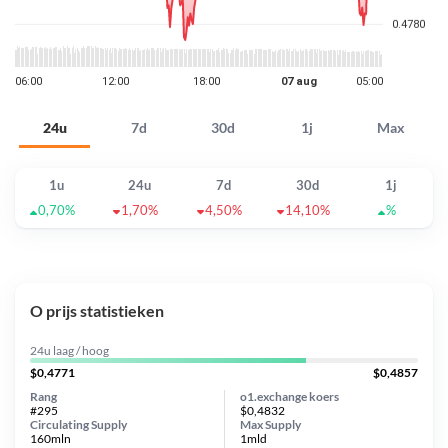
24u
7d
30d
1j
Max
1u
24u
7d
30d
1j
0,70%
1,70%
4,50%
14,10%
%
O prijs statistieken
24u laag / hoog
$0,4771
$0,4857
Rang
o1.exchange koers
#295
$0,4832
Circulating Supply
Max Supply
160mln
1mld