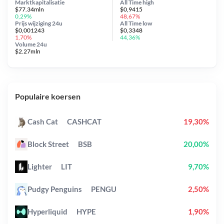
Marktkapitalisatie
All Time
high
$77.34mln
$0,9415
0,29%
48,67%
Prijs wijziging
24u
All Time
low
$0,001243
$0,3348
1,70%
44,36%
Volume 24u
$2.27mln
Populaire koersen
Cash Cat
CASHCAT
19,30%
Block Street
BSB
20,00%
Lighter
LIT
9,70%
Pudgy Penguins
PENGU
2,50%
Hyperliquid
HYPE
1,90%