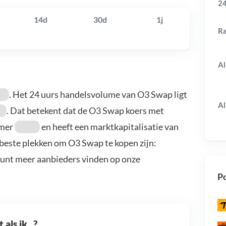
24
14d
30d
1j
R
Al
. Het 24 uurs handelsvolume van O3 Swap ligt
Al
. Dat betekent dat de O3 Swap koers met
mmer
en heeft een marktkapitalisatie van
 beste plekken om O3 Swap te kopen zijn:
kunt meer aanbieders vinden op onze
Po
als ik...?