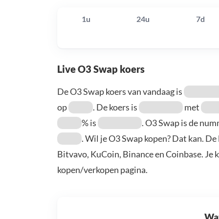
1u
24u
7d
Live O3 Swap koers
De O3 Swap koers van vandaag is
op
. De koers is
met
% is
. O3 Swap is de nu
. Wil je O3 Swap kopen? Dat kan. De
Bitvavo, KuCoin, Binance en Coinbase. Je 
kopen/verkopen pagina.
Wat 