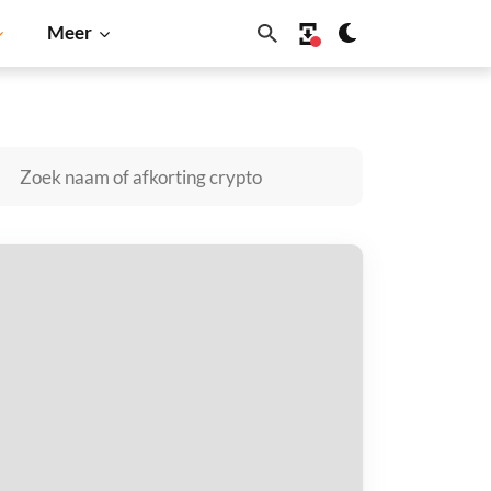
Meer
oin
Solana
BNB
3 Swap kopen
taal met
$
tvang