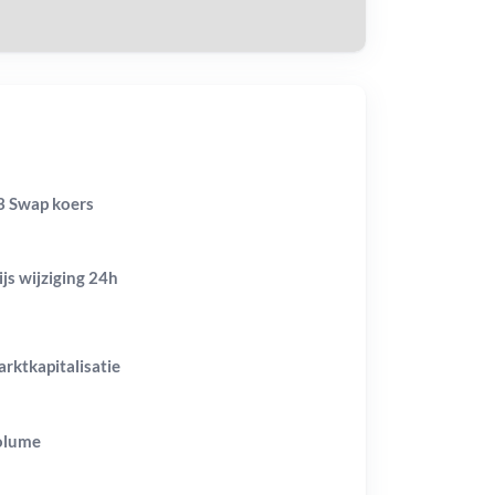
 Swap koers
ijs wijziging
24h
rktkapitalisatie
olume