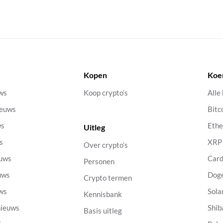
Kopen
Koe
uws
Koop crypto’s
Alle
ieuws
Bitc
ws
Eth
Uitleg
s
XRP
Over crypto’s
euws
Car
Personen
uws
Dog
Crypto termen
uws
Sola
Kennisbank
nieuws
Shib
Basis uitleg