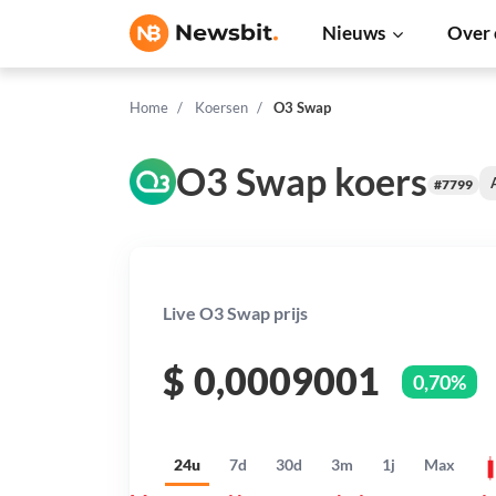
Nieuws
Over 
Home
Koersen
O3 Swap
O3 Swap koers
#7799
Live O3 Swap prijs
$
0,0009001
0,70%
24u
7d
30d
3m
1j
Max