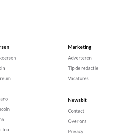
rsen
Marketing
 koersen
Adverteren
oin
Tip de redactie
ereum
Vacatures
dano
Newsbit
ecoin
Contact
na
Over ons
a Inu
Privacy