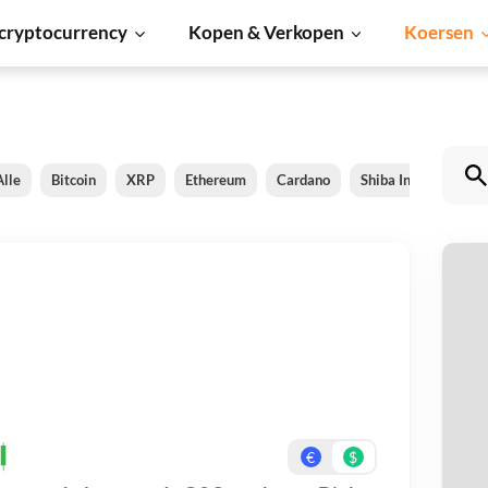
cryptocurrency
Kopen & Verkopen
Koersen
Alle
Bitcoin
XRP
Ethereum
Cardano
Shiba Inu
Dogec
O
Be
On
€
$