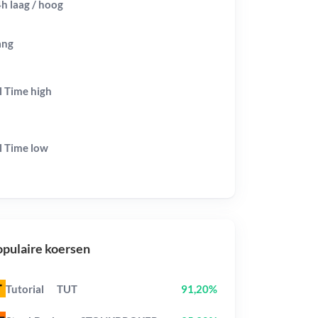
h laag / hoog
ang
l Time
high
l Time
low
pulaire koersen
Tutorial
TUT
91,20%