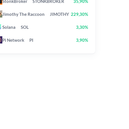
StonkBroker
STONKBROKER
35,90%
Jimothy The Raccoon
JIMOTHY
229,30%
Solana
SOL
3,30%
Pi Network
PI
3,90%