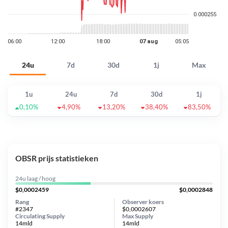
24u
7d
30d
1j
Max
1u
24u
7d
30d
1j
0,10%
4,90%
13,20%
38,40%
83,50%
OBSR prijs statistieken
24u laag / hoog
$0,0002459
$0,0002848
Rang
Observer koers
#2347
$0,0002607
Circulating Supply
Max Supply
14mld
14mld