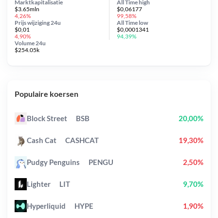
Marktkapitalisatie
All Time
high
$3.65mln
$0,06177
4,26%
99,58%
Prijs wijziging
24u
All Time
low
$0,01
$0,0001341
4,90%
94,39%
Volume 24u
$254.05k
Populaire koersen
Block Street
BSB
20,00%
Cash Cat
CASHCAT
19,30%
Pudgy Penguins
PENGU
2,50%
Lighter
LIT
9,70%
Hyperliquid
HYPE
1,90%