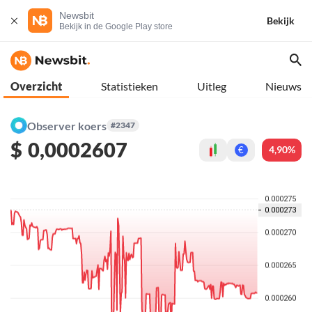
Newsbit
Bekijk
Bekijk in de Google Play store
Overzicht
Statistieken
Uitleg
Nieuws
Observer koers
#2347
$
0,0002607
4,90%
€