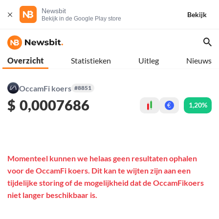
Newsbit
Bekijk
Bekijk in de Google Play store
Overzicht
Statistieken
Uitleg
Nieuws
OccamFi koers
#8851
$
0,0007686
1,20%
€
Momenteel kunnen we helaas geen resultaten ophalen
voor de OccamFi koers. Dit kan te wijten zijn aan een
tijdelijke storing of de mogelijkheid dat de OccamFikoers
niet langer beschikbaar is.