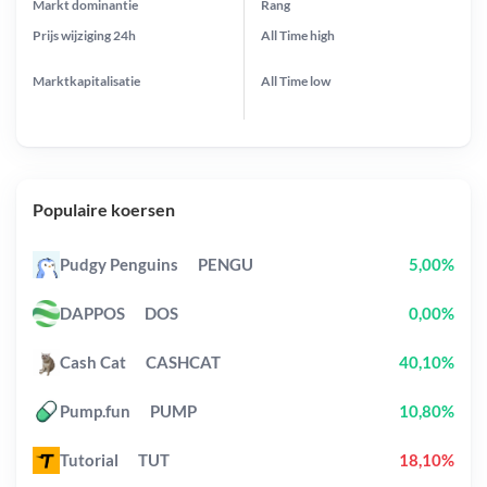
Markt dominantie
Rang
Prijs wijziging
24h
All Time
high
Marktkapitalisatie
All Time
low
Populaire koersen
Pudgy Penguins
PENGU
5,00%
DAPPOS
DOS
0,00%
Cash Cat
CASHCAT
40,10%
Pump.fun
PUMP
10,80%
Tutorial
TUT
18,10%