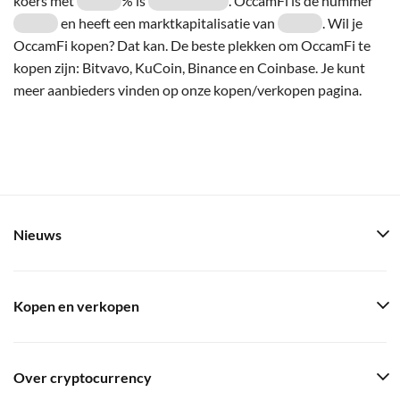
koers met
% is
. OccamFi is de nummer
en heeft een marktkapitalisatie van
. Wil je
OccamFi kopen? Dat kan. De beste plekken om OccamFi te
kopen zijn: Bitvavo, KuCoin, Binance en Coinbase. Je kunt
meer aanbieders vinden op onze kopen/verkopen pagina.
Nieuws
Kopen en verkopen
Over cryptocurrency