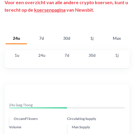
Voor een overzicht van alle andere crypto koersen, kunt u
terecht op de
koersenpagina
van Newsbit.
24u
7d
30d
1j
Max
1u
24u
7d
30d
1j
24u laag / hoog
OccamFi koers
Circulating Supply
Volume
Max Supply