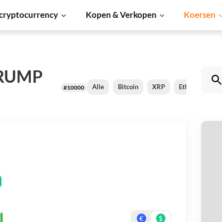
cryptocurrency
Kopen & Verkopen
Koersen
TRUMP
Alle
Bitcoin
XRP
Ethereum
#10000
O
Be
On
€
$