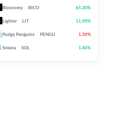
Biconomy
BICO
65,30%
Lighter
LIT
11,90%
Pudgy Penguins
PENGU
1,30%
Solana
SOL
1,40%