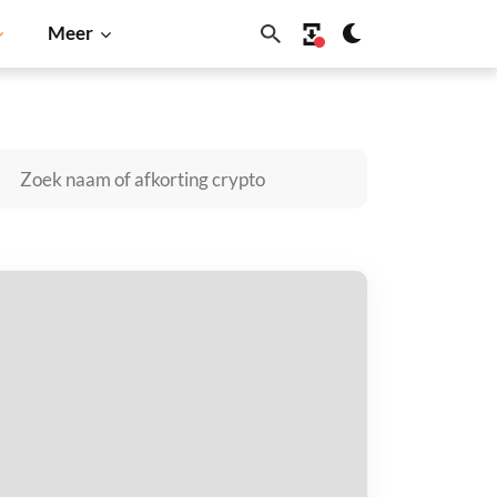
Meer
Cardano
Shiba Inu
Dogecoin
Solana
BNB
FFICIAL BABY TRUMP kopen
taal met
$
tvang