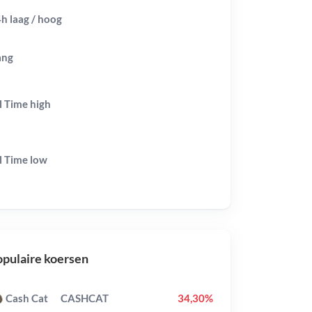
h laag / hoog
ang
l Time
high
l Time
low
pulaire koersen
Cash Cat
CASHCAT
34,30%