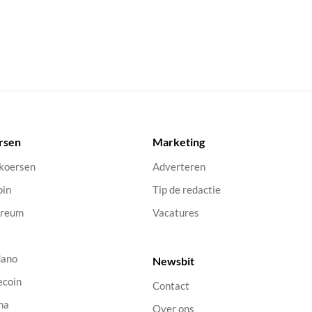
rsen
Marketing
 koersen
Adverteren
oin
Tip de redactie
ereum
Vacatures
dano
Newsbit
ecoin
Contact
na
Over ons