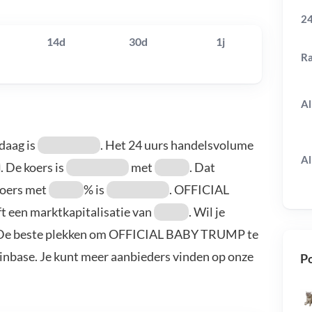
24
14d
30d
1j
R
Al
daag is
. Het 24 uurs handelsvolume
Al
. De koers is
met
. Dat
oers met
% is
. OFFICIAL
t een marktkapitalisatie van
. Wil je
De beste plekken om OFFICIAL BABY TRUMP te
oinbase. Je kunt meer aanbieders vinden op onze
Po