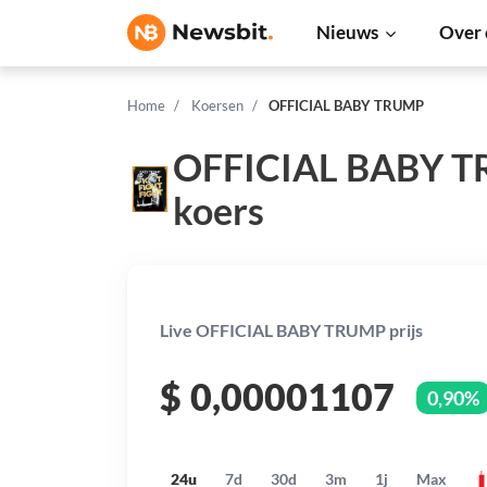
Nieuws
Over 
Home
Koersen
OFFICIAL BABY TRUMP
OFFICIAL BABY 
koers
Live OFFICIAL BABY TRUMP prijs
$
0,00001107
0,90%
24u
7d
30d
3m
1j
Max