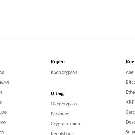
Kopen
Koe
uws
Koop crypto’s
Alle
ieuws
Bitc
ws
Eth
Uitleg
s
XRP
Over crypto’s
euws
Car
Personen
uws
Dog
Crypto termen
uws
Sola
Kennisbank