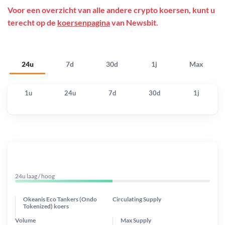
Voor een overzicht van alle andere crypto koersen, kunt u
terecht op de
koersenpagina
van Newsbit.
24u
7d
30d
1j
Max
1u
24u
7d
30d
1j
24u laag / hoog
Okeanis Eco Tankers (Ondo
Circulating Supply
Tokenized) koers
Volume
Max Supply