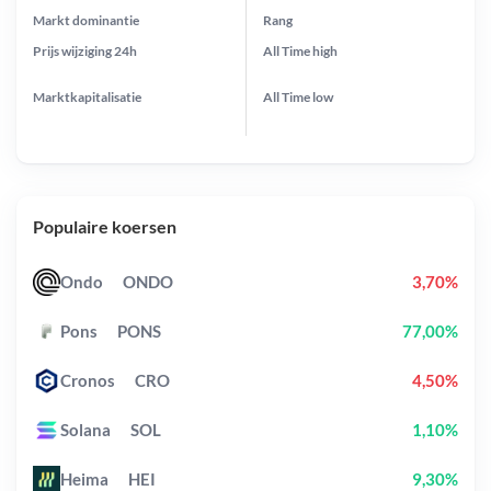
Markt dominantie
Rang
Prijs wijziging
24h
All Time
high
Marktkapitalisatie
All Time
low
Populaire koersen
Ondo
ONDO
3,70%
Pons
PONS
77,00%
Cronos
CRO
4,50%
Solana
SOL
1,10%
Heima
HEI
9,30%