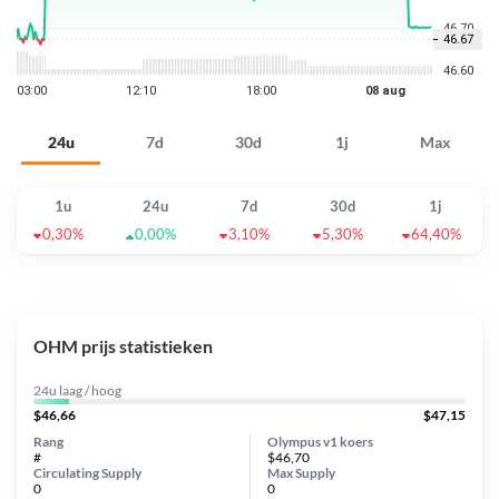
24u
7d
30d
1j
Max
1u
24u
7d
30d
1j
0,30%
0,00%
3,10%
5,30%
64,40%
OHM prijs statistieken
24u laag / hoog
$46,66
$47,15
Rang
Olympus v1 koers
#
$46,70
Circulating Supply
Max Supply
0
0