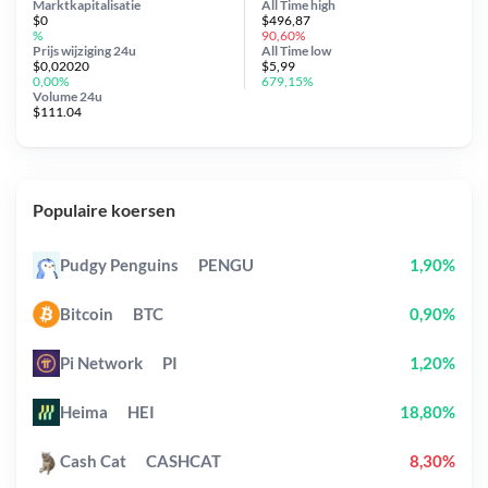
Marktkapitalisatie
All Time
high
$0
$496,87
%
90,60%
Prijs wijziging
24u
All Time
low
$0,02020
$5,99
0,00%
679,15%
Volume 24u
$111.04
Populaire koersen
Pudgy Penguins
PENGU
1,90%
Bitcoin
BTC
0,90%
Pi Network
PI
1,20%
Heima
HEI
18,80%
Cash Cat
CASHCAT
8,30%