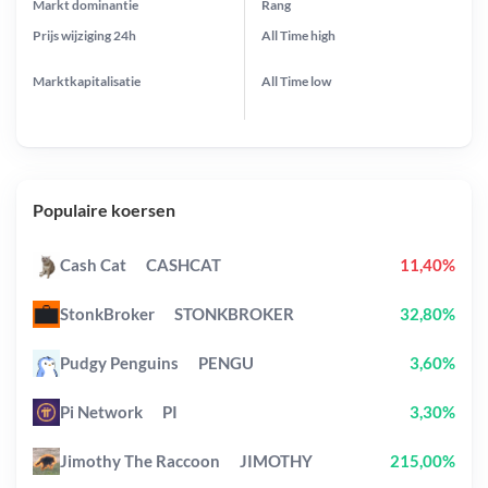
Markt dominantie
Rang
Prijs wijziging
24h
All Time
high
Marktkapitalisatie
All Time
low
Populaire koersen
Cash Cat
CASHCAT
11,40%
StonkBroker
STONKBROKER
32,80%
Pudgy Penguins
PENGU
3,60%
Pi Network
PI
3,30%
Jimothy The Raccoon
JIMOTHY
215,00%