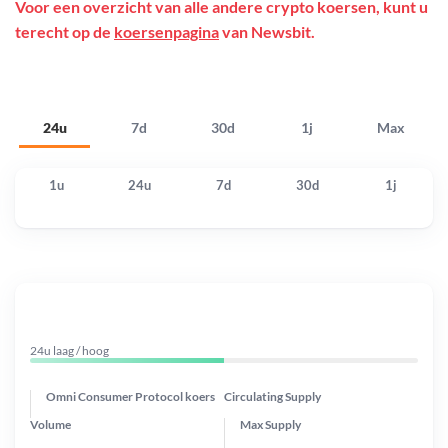
Voor een overzicht van alle andere crypto koersen, kunt u
terecht op de
koersenpagina
van Newsbit.
24u
7d
30d
1j
Max
1u
24u
7d
30d
1j
24u laag / hoog
Omni Consumer Protocol koers
Circulating Supply
Volume
Max Supply